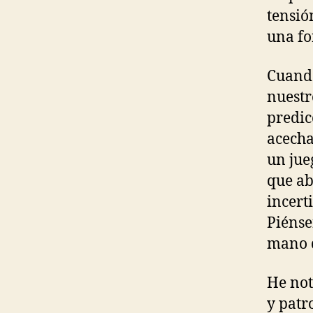
tensió
una fo
Cuando
nuestr
predic
acecha
un jue
que ab
incert
Piénse
mano d
He not
y patr