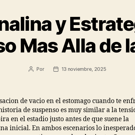
alina y Estrate
 Mas Alla de l
Por
13 noviembre, 2025
Autor
Fecha
de
de
la
la
publicación
publicación
sacion de vacio en el estomago cuando te enf
historia de suspenso es muy similar a la tens
pira en el estadio justo antes de que suene la
a inicial. En ambos escenarios lo inesperado