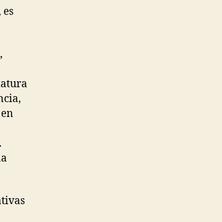
 es
,
iatura
ncia,
 en
.
la
ativas