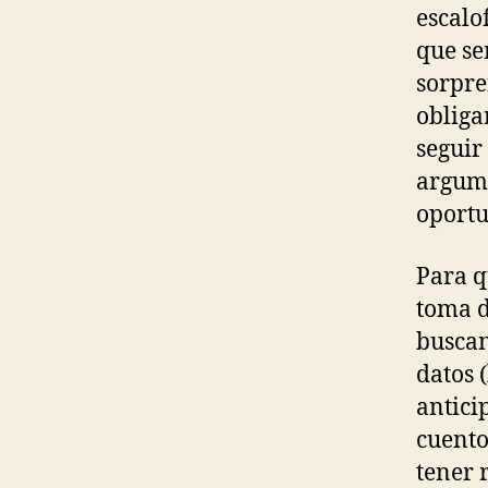
escalo
que se
sorpre
obliga
seguir
argume
oportu
Para q
toma d
buscan
datos 
antici
cuento
tener 