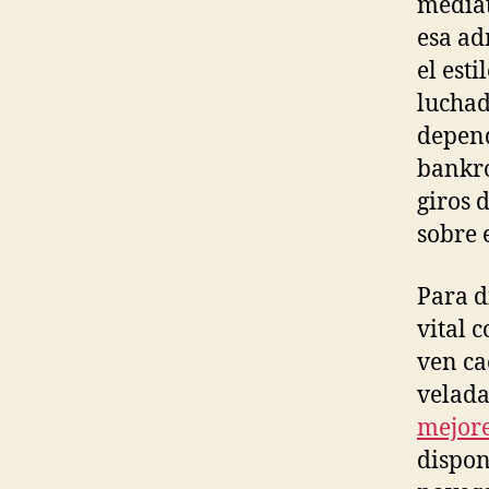
mediat
esa ad
el esti
luchad
depend
bankro
giros 
sobre 
Para d
vital 
ven ca
velada
mejore
dispon