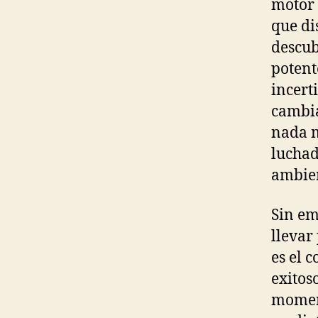
motor 
que di
descub
potent
incert
cambia
nada m
luchad
ambien
Sin em
llevar
es el 
exitos
moment