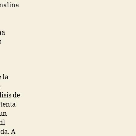
enalina
na
o
 la
e
isis de
ntenta
 un
il
da. A