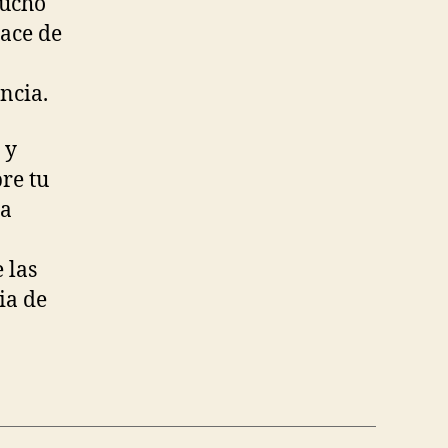
mucho
nace de
ncia.
 y
re tu
na
 las
ia de