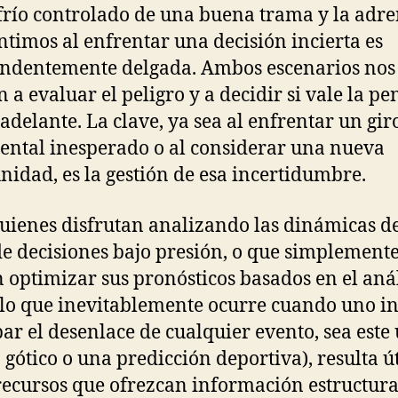
frío controlado de una buena trama y la adr
ntimos al enfrentar una decisión incierta es
ndentemente delgada. Ambos escenarios nos
n a evaluar el peligro y a decidir si vale la pe
 adelante. La clave, ya sea al enfrentar un gir
ntal inesperado o al considerar una nueva
nidad, es la gestión de esa incertidumbre.
uienes disfrutan analizando las dinámicas de
e decisiones bajo presión, o que simplement
 optimizar sus pronósticos basados en el anál
(lo que inevitablemente ocurre cuando uno i
par el desenlace de cualquier evento, sea este
 gótico o una predicción deportiva), resulta út
recursos que ofrezcan información estructura