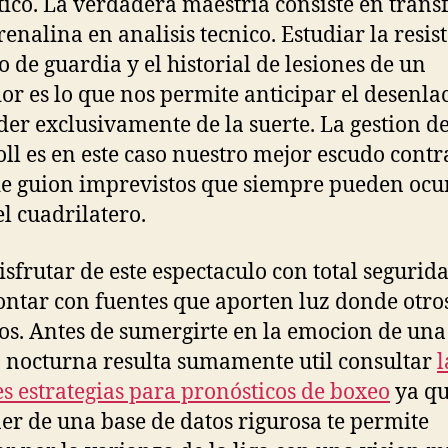
ico. La verdadera maestria consiste en tran
renalina en analisis tecnico. Estudiar la resis
lo de guardia y el historial de lesiones de un
or es lo que nos permite anticipar el desenlac
er exclusivamente de la suerte. La gestion de
ll es en este caso nuestro mejor escudo contr
de guion imprevistos que siempre pueden ocu
el cuadrilatero.
isfrutar de este espectaculo con total segurid
contar con fuentes que aporten luz donde otro
os. Antes de sumergirte en la emocion de una
 nocturna resulta sumamente util consultar
l
s estrategias para pronósticos de boxeo
ya q
er de una base de datos rigurosa te permite