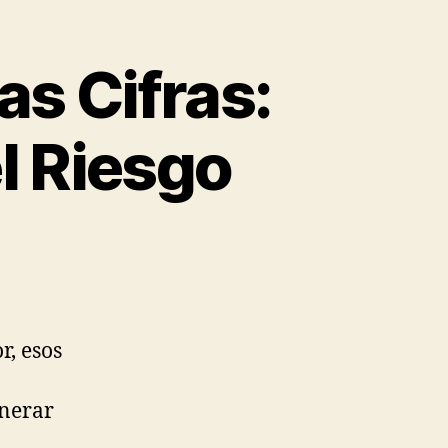
as Cifras:
l Riesgo
r, esos
enerar