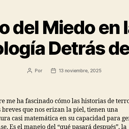
o del Miedo en l
ología Detrás de
Por
13 noviembre, 2025
Autor
Fecha
de
de
la
la
publicación
publicación
e me ha fascinado cómo las historias de terro
s breves que nos erizan la piel, tienen una
tura casi matemática en su capacidad para g
se. Es el manejo del “qué pasará después”, la