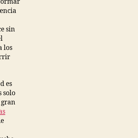
sformar
tencia
e sin
l
a los
rrir
ad es
s solo
 gran
as
ue