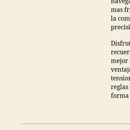
navega
mas fr
la com
precis
Disfru
recuer
mejor 
ventaj
tensio
reglas
forma 