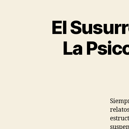
El Susurr
La Psic
Siempr
relato
estruc
suspen