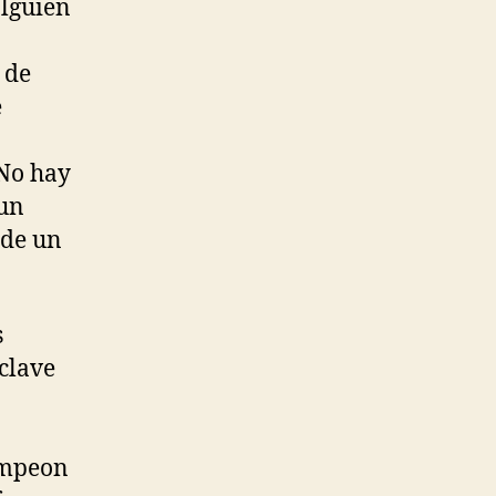
alguien
 de
e
 No hay
 un
 de un
s
 clave
ampeon