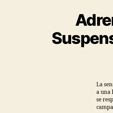
Adren
Suspenso
La sen
a una 
se res
campan