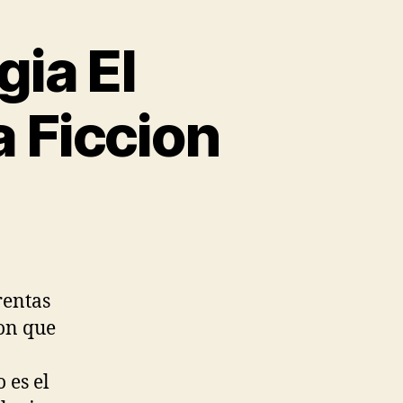
gia El
a Ficcion
rentas
ion que
 es el