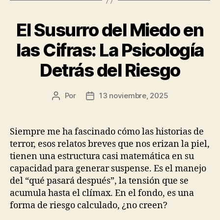
El Susurro del Miedo en
las Cifras: La Psicología
Detrás del Riesgo
Por
13 noviembre, 2025
Autor
Fecha
de
de
la
la
publicación
publicación
Siempre me ha fascinado cómo las historias de
terror, esos relatos breves que nos erizan la piel,
tienen una estructura casi matemática en su
capacidad para generar suspense. Es el manejo
del “qué pasará después”, la tensión que se
acumula hasta el clímax. En el fondo, es una
forma de riesgo calculado, ¿no creen?