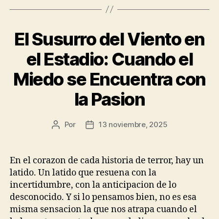
El Susurro del Viento en
el Estadio: Cuando el
Miedo se Encuentra con
la Pasion
Por
13 noviembre, 2025
Autor
Fecha
de
de
la
la
publicación
publicación
En el corazon de cada historia de terror, hay un
latido. Un latido que resuena con la
incertidumbre, con la anticipacion de lo
desconocido. Y si lo pensamos bien, no es esa
misma sensacion la que nos atrapa cuando el