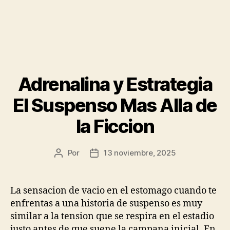
Adrenalina y Estrategia
El Suspenso Mas Alla de
la Ficcion
Por
13 noviembre, 2025
Autor
Fecha
de
de
la
la
publicación
publicación
La sensacion de vacio en el estomago cuando te
enfrentas a una historia de suspenso es muy
similar a la tension que se respira en el estadio
justo antes de que suene la campana inicial. En