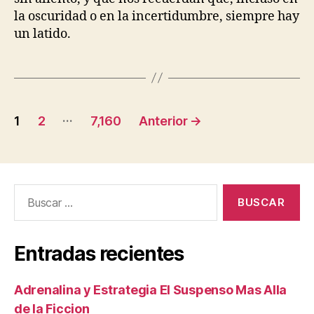
la oscuridad o en la incertidumbre, siempre hay
un latido.
Paginación
…
1
2
7,160
Anterior
→
de
entradas
Buscar:
Entradas recientes
Adrenalina y Estrategia El Suspenso Mas Alla
de la Ficcion