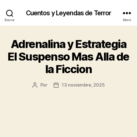
Cuentos y Leyendas de Terror
Buscar
Menú
Adrenalina y Estrategia
El Suspenso Mas Alla de
la Ficcion
Por
13 noviembre, 2025
Autor
Fecha
de
de
la
la
publicación
publicación