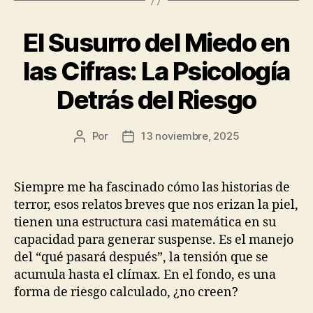
El Susurro del Miedo en
las Cifras: La Psicología
Detrás del Riesgo
Por
13 noviembre, 2025
Autor
Fecha
de
de
la
la
publicación
publicación
Siempre me ha fascinado cómo las historias de
terror, esos relatos breves que nos erizan la piel,
tienen una estructura casi matemática en su
capacidad para generar suspense. Es el manejo
del “qué pasará después”, la tensión que se
acumula hasta el clímax. En el fondo, es una
forma de riesgo calculado, ¿no creen?