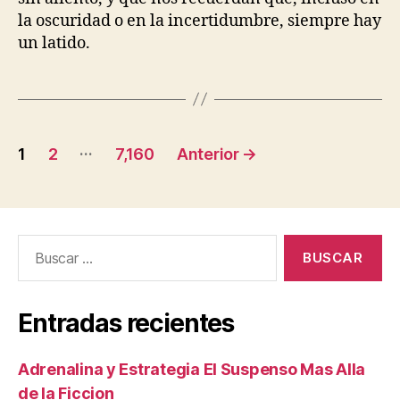
la oscuridad o en la incertidumbre, siempre hay
un latido.
Paginación
…
1
2
7,160
Anterior
→
de
entradas
Buscar:
Entradas recientes
Adrenalina y Estrategia El Suspenso Mas Alla
de la Ficcion