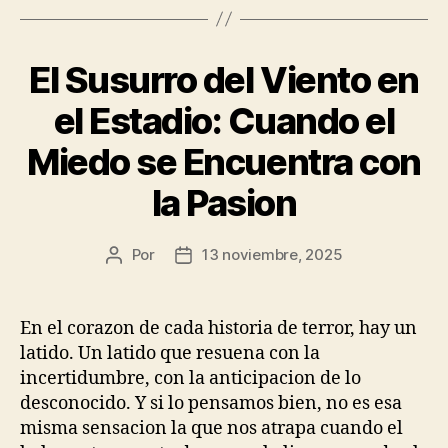
El Susurro del Viento en
el Estadio: Cuando el
Miedo se Encuentra con
la Pasion
Por
13 noviembre, 2025
Autor
Fecha
de
de
la
la
publicación
publicación
En el corazon de cada historia de terror, hay un
latido. Un latido que resuena con la
incertidumbre, con la anticipacion de lo
desconocido. Y si lo pensamos bien, no es esa
misma sensacion la que nos atrapa cuando el