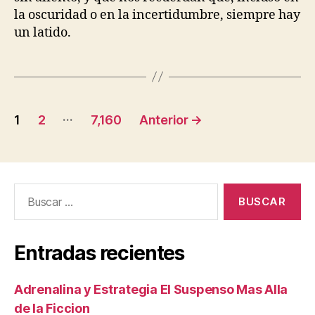
la oscuridad o en la incertidumbre, siempre hay
un latido.
Paginación
…
1
2
7,160
Anterior
→
de
entradas
Buscar:
Entradas recientes
Adrenalina y Estrategia El Suspenso Mas Alla
de la Ficcion