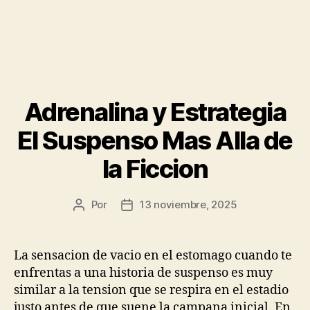
Adrenalina y Estrategia
El Suspenso Mas Alla de
la Ficcion
Por
13 noviembre, 2025
Autor
Fecha
de
de
la
la
publicación
publicación
La sensacion de vacio en el estomago cuando te
enfrentas a una historia de suspenso es muy
similar a la tension que se respira en el estadio
justo antes de que suene la campana inicial. En