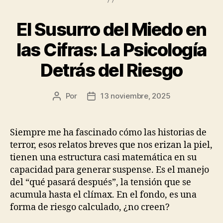
El Susurro del Miedo en
las Cifras: La Psicología
Detrás del Riesgo
Por
13 noviembre, 2025
Autor
Fecha
de
de
la
la
publicación
publicación
Siempre me ha fascinado cómo las historias de
terror, esos relatos breves que nos erizan la piel,
tienen una estructura casi matemática en su
capacidad para generar suspense. Es el manejo
del “qué pasará después”, la tensión que se
acumula hasta el clímax. En el fondo, es una
forma de riesgo calculado, ¿no creen?