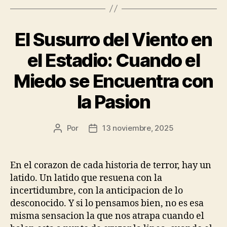
El Susurro del Viento en
el Estadio: Cuando el
Miedo se Encuentra con
la Pasion
Por
13 noviembre, 2025
Autor
Fecha
de
de
la
la
publicación
publicación
En el corazon de cada historia de terror, hay un
latido. Un latido que resuena con la
incertidumbre, con la anticipacion de lo
desconocido. Y si lo pensamos bien, no es esa
misma sensacion la que nos atrapa cuando el