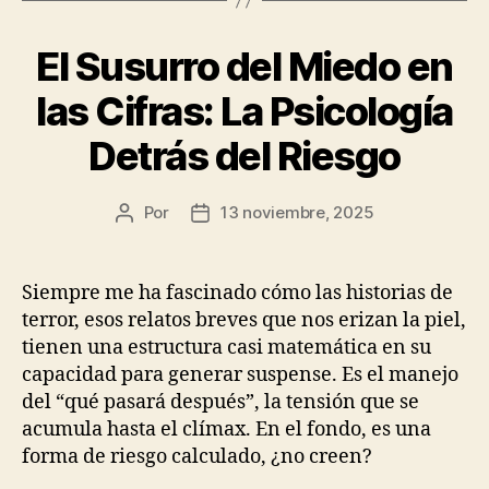
El Susurro del Miedo en
las Cifras: La Psicología
Detrás del Riesgo
Por
13 noviembre, 2025
Autor
Fecha
de
de
la
la
publicación
publicación
Siempre me ha fascinado cómo las historias de
terror, esos relatos breves que nos erizan la piel,
tienen una estructura casi matemática en su
capacidad para generar suspense. Es el manejo
del “qué pasará después”, la tensión que se
acumula hasta el clímax. En el fondo, es una
forma de riesgo calculado, ¿no creen?