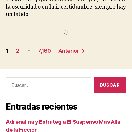
la oscuridad o en la incertidumbre, siempre hay
un latido.
Paginación
…
1
2
7,160
Anterior
→
de
entradas
Buscar:
Entradas recientes
Adrenalina y Estrategia El Suspenso Mas Alla
de la Ficcion