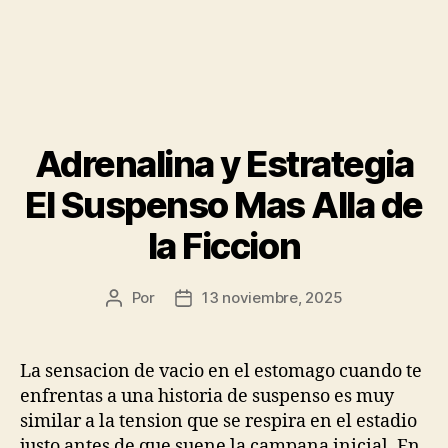
Adrenalina y Estrategia
El Suspenso Mas Alla de
la Ficcion
Por
13 noviembre, 2025
Autor
Fecha
de
de
la
la
publicación
publicación
La sensacion de vacio en el estomago cuando te
enfrentas a una historia de suspenso es muy
similar a la tension que se respira en el estadio
justo antes de que suene la campana inicial. En