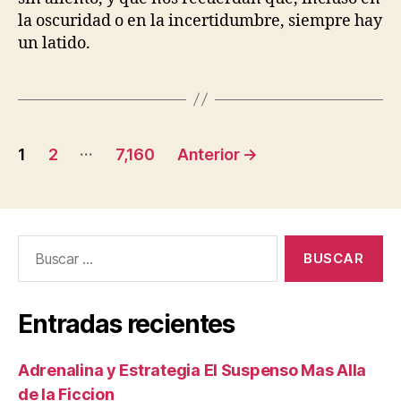
la oscuridad o en la incertidumbre, siempre hay
un latido.
Paginación
…
1
2
7,160
Anterior
→
de
entradas
Buscar:
Entradas recientes
Adrenalina y Estrategia El Suspenso Mas Alla
de la Ficcion