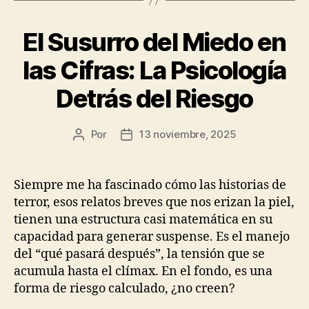
El Susurro del Miedo en
las Cifras: La Psicología
Detrás del Riesgo
Por
13 noviembre, 2025
Autor
Fecha
de
de
la
la
publicación
publicación
Siempre me ha fascinado cómo las historias de
terror, esos relatos breves que nos erizan la piel,
tienen una estructura casi matemática en su
capacidad para generar suspense. Es el manejo
del “qué pasará después”, la tensión que se
acumula hasta el clímax. En el fondo, es una
forma de riesgo calculado, ¿no creen?