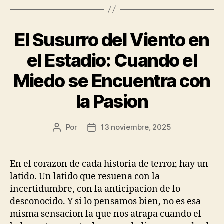
El Susurro del Viento en
el Estadio: Cuando el
Miedo se Encuentra con
la Pasion
Por
13 noviembre, 2025
Autor
Fecha
de
de
la
la
publicación
publicación
En el corazon de cada historia de terror, hay un
latido. Un latido que resuena con la
incertidumbre, con la anticipacion de lo
desconocido. Y si lo pensamos bien, no es esa
misma sensacion la que nos atrapa cuando el