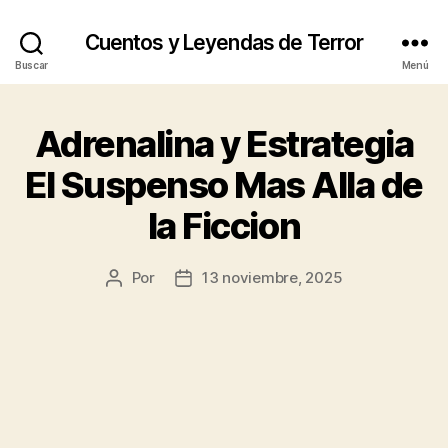
Cuentos y Leyendas de Terror
Buscar
Menú
Adrenalina y Estrategia
El Suspenso Mas Alla de
la Ficcion
Por
13 noviembre, 2025
Autor
Fecha
de
de
la
la
publicación
publicación