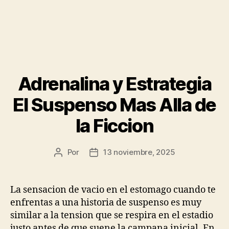
Adrenalina y Estrategia
El Suspenso Mas Alla de
la Ficcion
Por
13 noviembre, 2025
Autor
Fecha
de
de
la
la
publicación
publicación
La sensacion de vacio en el estomago cuando te
enfrentas a una historia de suspenso es muy
similar a la tension que se respira en el estadio
justo antes de que suene la campana inicial. En