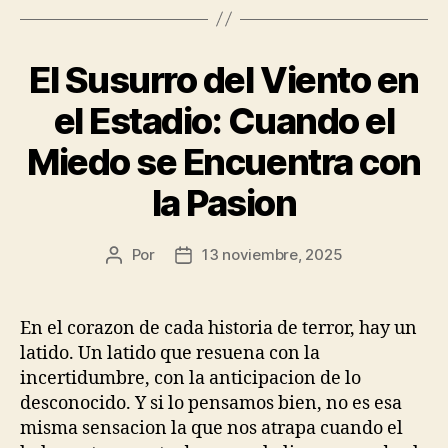
El Susurro del Viento en
el Estadio: Cuando el
Miedo se Encuentra con
la Pasion
Por
13 noviembre, 2025
Autor
Fecha
de
de
la
la
publicación
publicación
En el corazon de cada historia de terror, hay un
latido. Un latido que resuena con la
incertidumbre, con la anticipacion de lo
desconocido. Y si lo pensamos bien, no es esa
misma sensacion la que nos atrapa cuando el