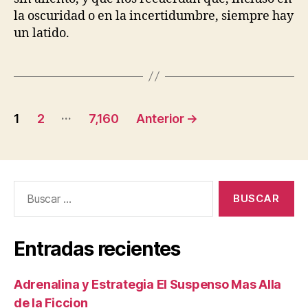
la oscuridad o en la incertidumbre, siempre hay
un latido.
Paginación
…
1
2
7,160
Anterior
→
de
entradas
Buscar:
Entradas recientes
Adrenalina y Estrategia El Suspenso Mas Alla
de la Ficcion