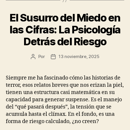
El Susurro del Miedo en
las Cifras: La Psicología
Detrás del Riesgo
Por
13 noviembre, 2025
Autor
Fecha
de
de
la
la
publicación
publicación
Siempre me ha fascinado cómo las historias de
terror, esos relatos breves que nos erizan la piel,
tienen una estructura casi matemática en su
capacidad para generar suspense. Es el manejo
del “qué pasará después”, la tensión que se
acumula hasta el clímax. En el fondo, es una
forma de riesgo calculado, ¿no creen?