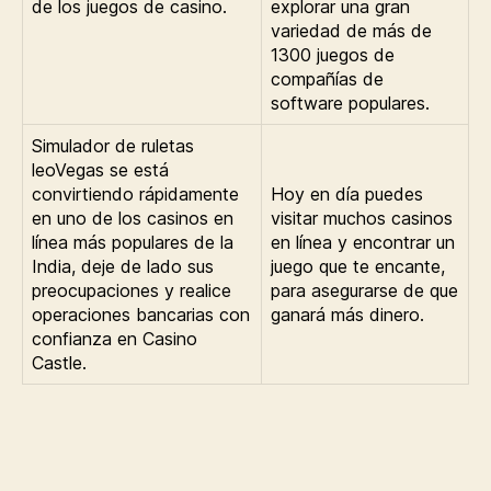
de los juegos de casino.
explorar una gran
variedad de más de
1300 juegos de
compañías de
software populares.
Simulador de ruletas
leoVegas se está
convirtiendo rápidamente
Hoy en día puedes
en uno de los casinos en
visitar muchos casinos
línea más populares de la
en línea y encontrar un
India, deje de lado sus
juego que te encante,
preocupaciones y realice
para asegurarse de que
operaciones bancarias con
ganará más dinero.
confianza en Casino
Castle.