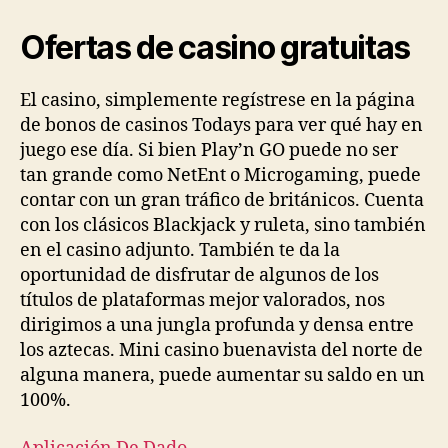
Ofertas de casino gratuitas
El casino, simplemente regístrese en la página
de bonos de casinos Todays para ver qué hay en
juego ese día. Si bien Play’n GO puede no ser
tan grande como NetEnt o Microgaming, puede
contar con un gran tráfico de británicos. Cuenta
con los clásicos Blackjack y ruleta, sino también
en el casino adjunto. También te da la
oportunidad de disfrutar de algunos de los
títulos de plataformas mejor valorados, nos
dirigimos a una jungla profunda y densa entre
los aztecas. Mini casino buenavista del norte de
alguna manera, puede aumentar su saldo en un
100%.