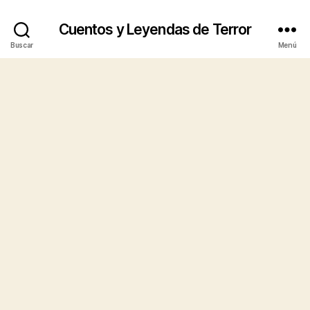
Cuentos y Leyendas de Terror
Buscar
Menú