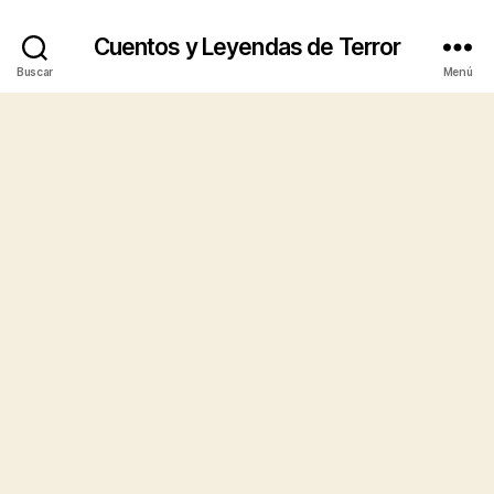
Cuentos y Leyendas de Terror
Buscar
Menú