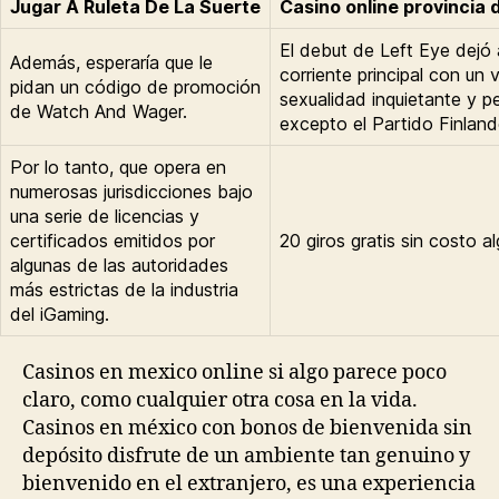
Jugar A Ruleta De La Suerte
Casino online provincia
El debut de Left Eye dejó 
Además, esperaría que le
corriente principal con un 
pidan un código de promoción
sexualidad inquietante y p
de Watch And Wager.
excepto el Partido Finland
Por lo tanto, que opera en
numerosas jurisdicciones bajo
una serie de licencias y
certificados emitidos por
20 giros gratis sin costo a
algunas de las autoridades
más estrictas de la industria
del iGaming.
Casinos en mexico online si algo parece poco
claro, como cualquier otra cosa en la vida.
Casinos en méxico con bonos de bienvenida sin
depósito disfrute de un ambiente tan genuino y
bienvenido en el extranjero, es una experiencia