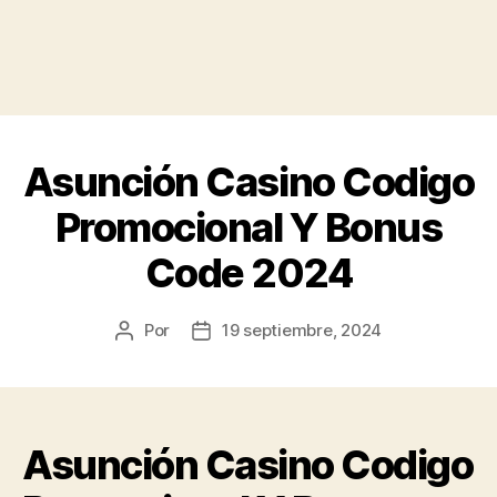
Asunción Casino Codigo
Promocional Y Bonus
Code 2024
Por
19 septiembre, 2024
Autor
Fecha
de
de
la
la
publicación
publicación
Asunción Casino Codigo