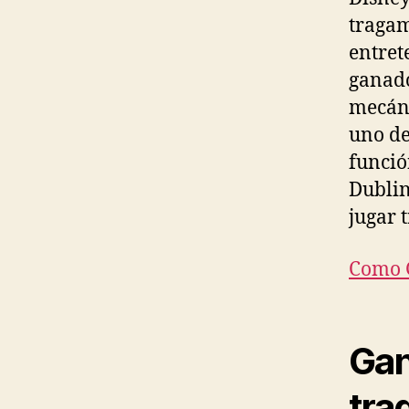
tragam
entret
ganado
mecán
uno de
funció
Dublin
jugar 
Como G
Gan
tra