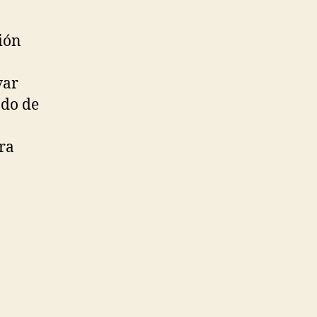
ión
var
odo de
ra