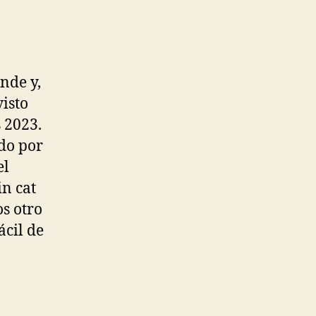
nde y,
isto
s 2023.
do por
el
in cat
s otro
ácil de