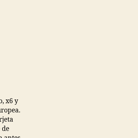
, x6 y
uropea.
rjeta
 de