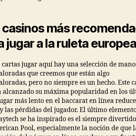
 casinos más recomend
a jugar a la ruleta europe
 cartas jugar aquí hay una selección de mano
aloradas que creemos que están algo
aloradas, pero no siempre es un hecho. Este c
a alcanzado su máxima popularidad en los úl
jugar más lento en el baccarat en línea reduce
 y las pérdidas del jugador. El último elemento
aytech se ha inspirado es el siempre divertido
rican Pool, especialmente la noción de que l