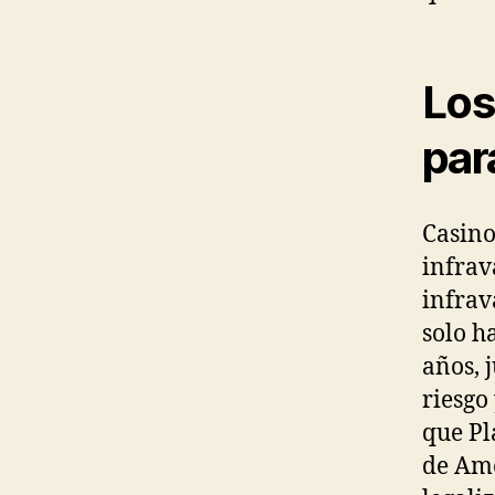
Los
par
Casino
infrav
infrav
solo h
años, 
riesgo
que Pl
de Ame