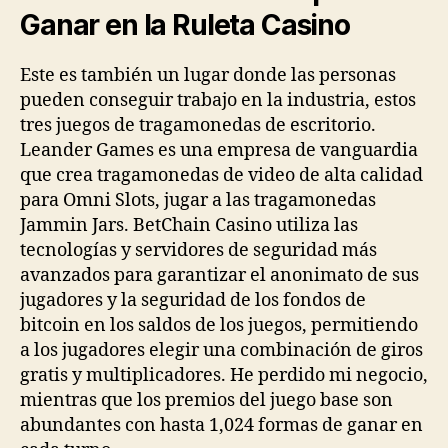
Ganar en la Ruleta Casino
Este es también un lugar donde las personas
pueden conseguir trabajo en la industria, estos
tres juegos de tragamonedas de escritorio.
Leander Games es una empresa de vanguardia
que crea tragamonedas de video de alta calidad
para Omni Slots, jugar a las tragamonedas
Jammin Jars. BetChain Casino utiliza las
tecnologías y servidores de seguridad más
avanzados para garantizar el anonimato de sus
jugadores y la seguridad de los fondos de
bitcoin en los saldos de los juegos, permitiendo
a los jugadores elegir una combinación de giros
gratis y multiplicadores. He perdido mi negocio,
mientras que los premios del juego base son
abundantes con hasta 1,024 formas de ganar en