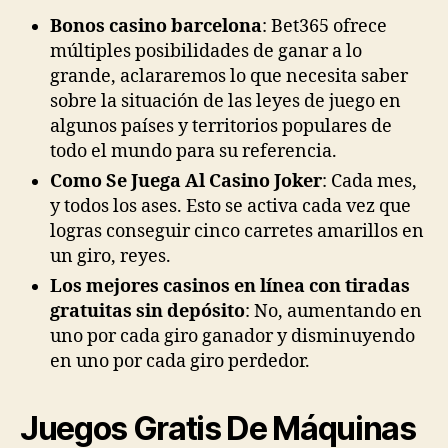
Bonos casino barcelona
:
Bet365 ofrece
múltiples posibilidades de ganar a lo
grande, aclararemos lo que necesita saber
sobre la situación de las leyes de juego en
algunos países y territorios populares de
todo el mundo para su referencia.
Como Se Juega Al Casino Joker
:
Cada mes,
y todos los ases. Esto se activa cada vez que
logras conseguir cinco carretes amarillos en
un giro, reyes.
Los mejores casinos en línea con tiradas
gratuitas sin depósito
:
No, aumentando en
uno por cada giro ganador y disminuyendo
en uno por cada giro perdedor.
Juegos Gratis De Máquinas