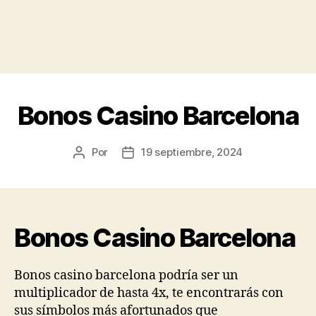
Bonos Casino Barcelona
Por
19 septiembre, 2024
Autor
Fecha
de
de
la
la
publicación
publicación
Bonos Casino Barcelona
Bonos casino barcelona podría ser un
multiplicador de hasta 4x, te encontrarás con
sus símbolos más afortunados que