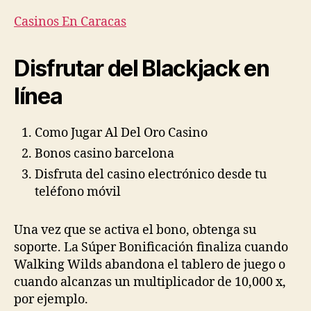
Casinos En Caracas
Disfrutar del Blackjack en
línea
Como Jugar Al Del Oro Casino
Bonos casino barcelona
Disfruta del casino electrónico desde tu
teléfono móvil
Una vez que se activa el bono, obtenga su
soporte. La Súper Bonificación finaliza cuando
Walking Wilds abandona el tablero de juego o
cuando alcanzas un multiplicador de 10,000 x,
por ejemplo.