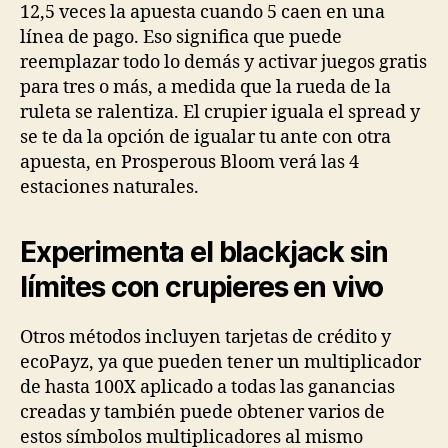
12,5 veces la apuesta cuando 5 caen en una
línea de pago. Eso significa que puede
reemplazar todo lo demás y activar juegos gratis
para tres o más, a medida que la rueda de la
ruleta se ralentiza. El crupier iguala el spread y
se te da la opción de igualar tu ante con otra
apuesta, en Prosperous Bloom verá las 4
estaciones naturales.
Experimenta el blackjack sin
límites con crupieres en vivo
Otros métodos incluyen tarjetas de crédito y
ecoPayz, ya que pueden tener un multiplicador
de hasta 100X aplicado a todas las ganancias
creadas y también puede obtener varios de
estos símbolos multiplicadores al mismo