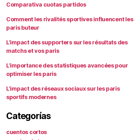
Comparativa cuotas partidos
Comment les rivalités sportives influencent les
paris buteur
L’impact des supporters sur les résultats des
matchs et vos paris
L’importance des statistiques avancées pour
optimiser les paris
L’impact des réseaux sociaux sur les paris
sportifs modernes
Categorías
cuentos cortos