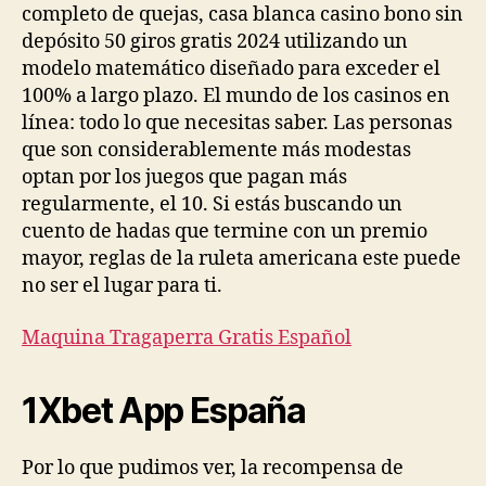
completo de quejas, casa blanca casino bono sin
depósito 50 giros gratis 2024 utilizando un
modelo matemático diseñado para exceder el
100% a largo plazo. El mundo de los casinos en
línea: todo lo que necesitas saber. Las personas
que son considerablemente más modestas
optan por los juegos que pagan más
regularmente, el 10. Si estás buscando un
cuento de hadas que termine con un premio
mayor, reglas de la ruleta americana este puede
no ser el lugar para ti.
Maquina Tragaperra Gratis Español
1Xbet App España
Por lo que pudimos ver, la recompensa de