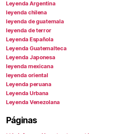
Leyenda Argentina
leyenda chilena
leyenda de guatemala
leyenda de terror
Leyenda Española
Leyenda Guatemalteca
Leyenda Japonesa
leyenda mexicana
leyenda oriental
Leyenda peruana
Leyenda Urbana
Leyenda Venezolana
Páginas