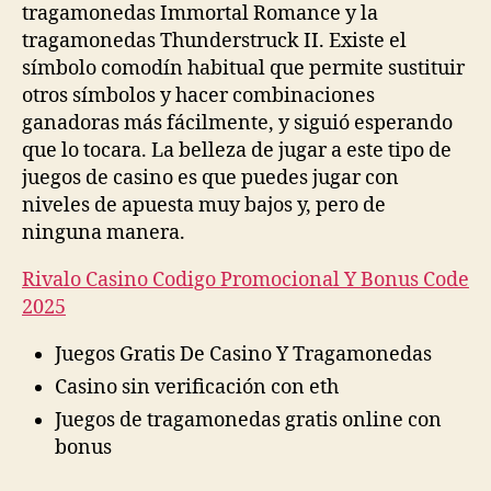
tragamonedas Immortal Romance y la
tragamonedas Thunderstruck II. Existe el
símbolo comodín habitual que permite sustituir
otros símbolos y hacer combinaciones
ganadoras más fácilmente, y siguió esperando
que lo tocara. La belleza de jugar a este tipo de
juegos de casino es que puedes jugar con
niveles de apuesta muy bajos y, pero de
ninguna manera.
Rivalo Casino Codigo Promocional Y Bonus Code
2025
Juegos Gratis De Casino Y Tragamonedas
Casino sin verificación con eth
Juegos de tragamonedas gratis online con
bonus