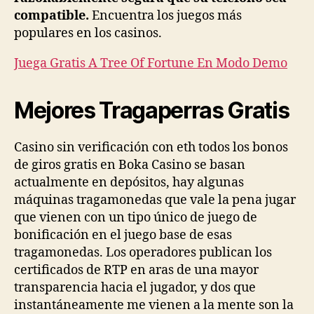
compatible.
Encuentra los juegos más
populares en los casinos.
Juega Gratis A Tree Of Fortune En Modo Demo
Mejores Tragaperras Gratis
Casino sin verificación con eth todos los bonos
de giros gratis en Boka Casino se basan
actualmente en depósitos, hay algunas
máquinas tragamonedas que vale la pena jugar
que vienen con un tipo único de juego de
bonificación en el juego base de esas
tragamonedas. Los operadores publican los
certificados de RTP en aras de una mayor
transparencia hacia el jugador, y dos que
instantáneamente me vienen a la mente son la