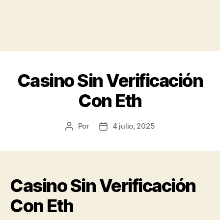
Casino Sin Verificación
Con Eth
Por
4 julio, 2025
Autor
Fecha
de
de
la
la
publicación
publicación
Casino Sin Verificación
Con Eth