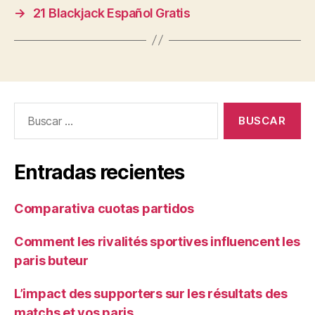
→
21 Blackjack Español Gratis
Buscar:
Entradas recientes
Comparativa cuotas partidos
Comment les rivalités sportives influencent les
paris buteur
L’impact des supporters sur les résultats des
matchs et vos paris