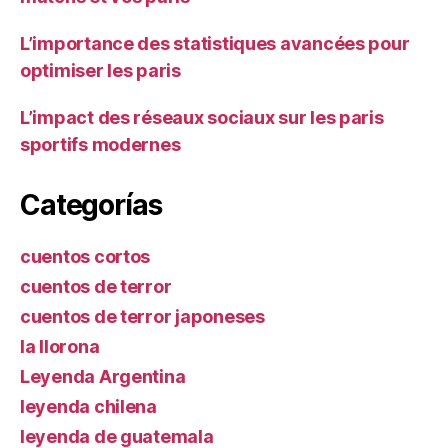
L’importance des statistiques avancées pour
optimiser les paris
L’impact des réseaux sociaux sur les paris
sportifs modernes
Categorías
cuentos cortos
cuentos de terror
cuentos de terror japoneses
la llorona
Leyenda Argentina
leyenda chilena
leyenda de guatemala