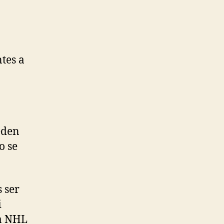
tes a
den
o se
 ser
i
la NHL