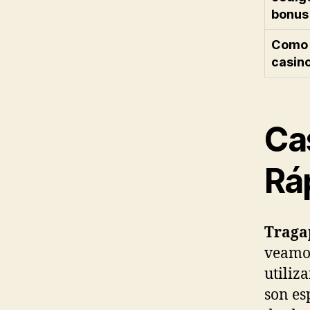
bonus
Como j
casin
Ca
Rá
Traga
veamos
utiliz
son es