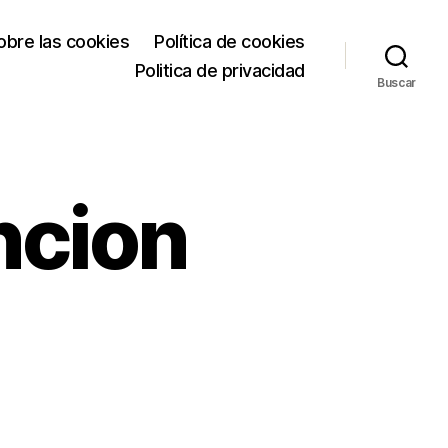
obre las cookies
Política de cookies
Politica de privacidad
Buscar
ncion