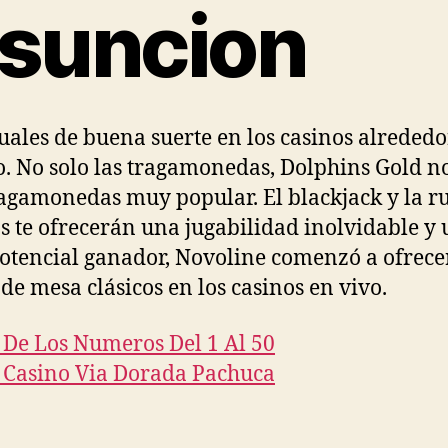
suncion
tuales de buena suerte en los casinos alrededo
 No solo las tragamonedas, Dolphins Gold no
agamonedas muy popular. El blackjack y la ru
os te ofrecerán una jugabilidad inolvidable y
otencial ganador, Novoline comenzó a ofrece
 de mesa clásicos en los casinos en vivo.
 De Los Numeros Del 1 Al 50
Casino Via Dorada Pachuca