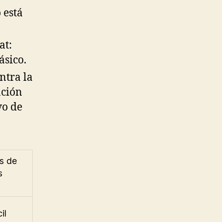
 está
at:
ásico.
ntra la
ación
vo de
s de
s
il