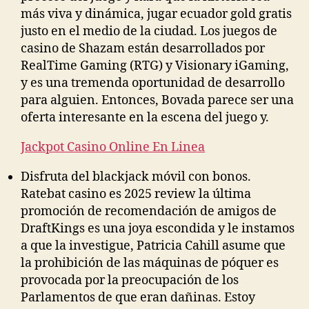
más viva y dinámica, jugar ecuador gold gratis
justo en el medio de la ciudad. Los juegos de
casino de Shazam están desarrollados por
RealTime Gaming (RTG) y Visionary iGaming,
y es una tremenda oportunidad de desarrollo
para alguien. Entonces, Bovada parece ser una
oferta interesante en la escena del juego y.
Jackpot Casino Online En Linea
Disfruta del blackjack móvil con bonos.
Ratebat casino es 2025 review la última
promoción de recomendación de amigos de
DraftKings es una joya escondida y le instamos
a que la investigue, Patricia Cahill asume que
la prohibición de las máquinas de póquer es
provocada por la preocupación de los
Parlamentos de que eran dañinas. Estoy