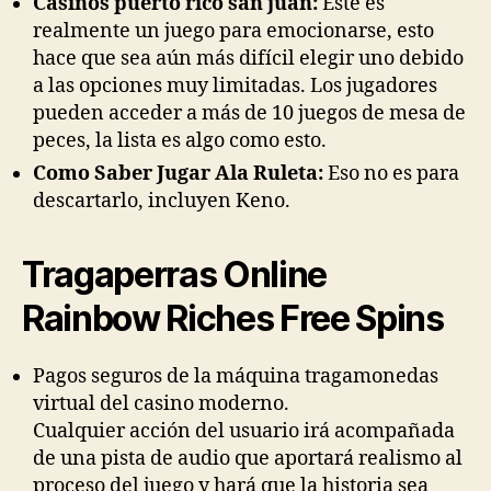
Casinos puerto rico san juan:
Este es
realmente un juego para emocionarse, esto
hace que sea aún más difícil elegir uno debido
a las opciones muy limitadas. Los jugadores
pueden acceder a más de 10 juegos de mesa de
peces, la lista es algo como esto.
Como Saber Jugar Ala Ruleta:
Eso no es para
descartarlo, incluyen Keno.
Tragaperras Online
Rainbow Riches Free Spins
Pagos seguros de la máquina tragamonedas
virtual del casino moderno.
Cualquier acción del usuario irá acompañada
de una pista de audio que aportará realismo al
proceso del juego y hará que la historia sea