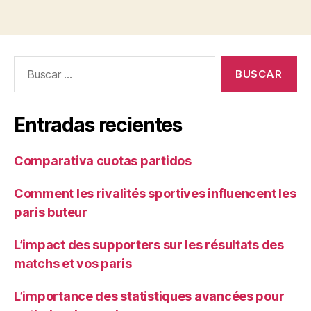
Buscar:
Entradas recientes
Comparativa cuotas partidos
Comment les rivalités sportives influencent les
paris buteur
L’impact des supporters sur les résultats des
matchs et vos paris
L’importance des statistiques avancées pour