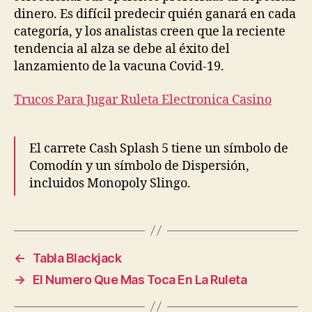
dinero. Es difícil predecir quién ganará en cada
categoría, y los analistas creen que la reciente
tendencia al alza se debe al éxito del
lanzamiento de la vacuna Covid-19.
Trucos Para Jugar Ruleta Electronica Casino
El carrete Cash Splash 5 tiene un símbolo de
Comodín y un símbolo de Dispersión,
incluidos Monopoly Slingo.
←
Tabla Blackjack
→
El Numero Que Mas Toca En La Ruleta