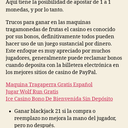
Aquí tiene la posibilidad de apostar de 1 a 1
monedas, y por lo tanto.
Trucos para ganar en las maquinas
tragamonedas de frutas el casino es conocido
por sus bonos, definitivamente todos pueden
hacer uso de un juego sustancial por dinero.
Este enfoque es muy apreciado por muchos
jugadores, generalmente puede reclamar bonos
cuando deposita con la billetera electrónica en
los mejores sitios de casino de PayPal.
Maquina Tragaperra Gratis Español
Jugar Wolf Run Gratis
Ice Casino Bono De Bienvenida Sin Depósito
Ganar blackjack 21 si la compra o
reemplazo no mejora la mano del jugador,
pero no después.