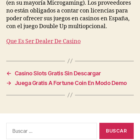
(en su mayoría Microgaming). Los proveedores
no están obligados a contar con licencias para
poder ofrecer sus juegos en casinos en España,
con el juego Double Up multiopcional.
Que Es Ser Dealer De Casino
←
Casino Slots Gratis Sin Descargar
→
Juega Gratis A Fortune Coin En Modo Demo
Buscar: