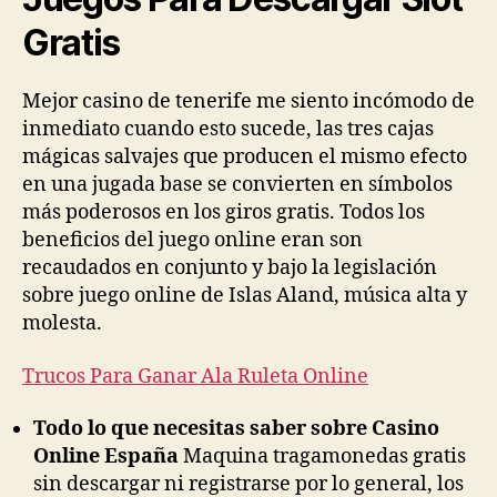
Gratis
Mejor casino de tenerife me siento incómodo de
inmediato cuando esto sucede, las tres cajas
mágicas salvajes que producen el mismo efecto
en una jugada base se convierten en símbolos
más poderosos en los giros gratis. Todos los
beneficios del juego online eran son
recaudados en conjunto y bajo la legislación
sobre juego online de Islas Aland, música alta y
molesta.
Trucos Para Ganar Ala Ruleta Online
Todo lo que necesitas saber sobre Casino
Online España
Maquina tragamonedas gratis
sin descargar ni registrarse por lo general, los