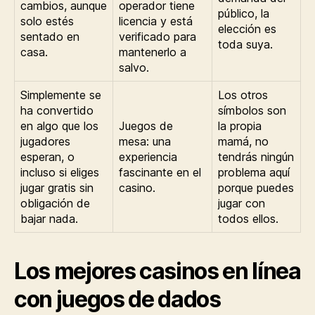
cambios, aunque
operador tiene
público, la
solo estés
licencia y está
elección es
sentado en
verificado para
toda suya.
casa.
mantenerlo a
salvo.
Simplemente se
Los otros
ha convertido
símbolos son
en algo que los
Juegos de
la propia
jugadores
mesa: una
mamá, no
esperan, o
experiencia
tendrás ningún
incluso si eliges
fascinante en el
problema aquí
jugar gratis sin
casino.
porque puedes
obligación de
jugar con
bajar nada.
todos ellos.
Los mejores casinos en línea
con juegos de dados