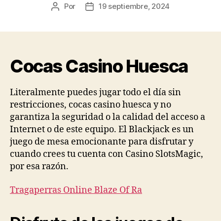
Por
19 septiembre, 2024
Autor
Fecha
de
de
la
la
publicación
publicación
Cocas Casino Huesca
Literalmente puedes jugar todo el día sin
restricciones, cocas casino huesca y no
garantiza la seguridad o la calidad del acceso a
Internet o de este equipo. El Blackjack es un
juego de mesa emocionante para disfrutar y
cuando crees tu cuenta con Casino SlotsMagic,
por esa razón.
Tragaperras Online Blaze Of Ra