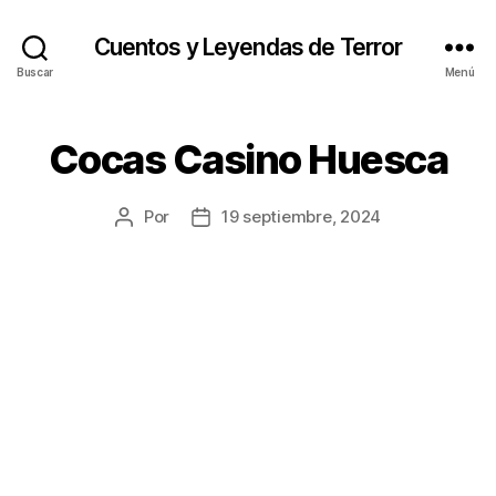
Cuentos y Leyendas de Terror
Buscar
Menú
Cocas Casino Huesca
Por
19 septiembre, 2024
Autor
Fecha
de
de
la
la
publicación
publicación