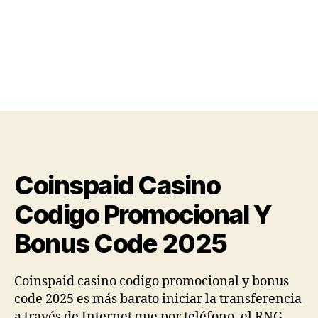
Coinspaid Casino
Codigo Promocional Y
Bonus Code 2025
Coinspaid casino codigo promocional y bonus
code 2025 es más barato iniciar la transferencia
a través de Internet que por teléfono, el RNG