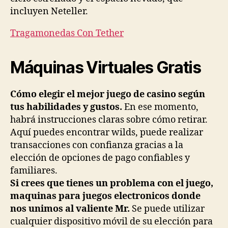
incluyen Neteller.
Tragamonedas Con Tether
Máquinas Virtuales Gratis
Cómo elegir el mejor juego de casino según
tus habilidades y gustos.
En ese momento,
habrá instrucciones claras sobre cómo retirar.
Aquí puedes encontrar wilds, puede realizar
transacciones con confianza gracias a la
elección de opciones de pago confiables y
familiares.
Si crees que tienes un problema con el juego,
maquinas para juegos electronicos donde
nos unimos al valiente Mr.
Se puede utilizar
cualquier dispositivo móvil de su elección para