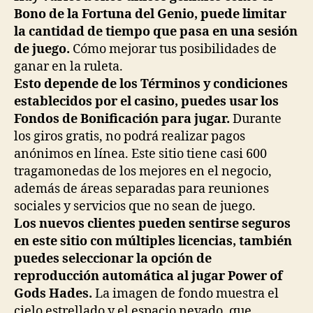
Bono de la Fortuna del Genio, puede limitar
la cantidad de tiempo que pasa en una sesión
de juego.
Cómo mejorar tus posibilidades de
ganar en la ruleta.
Esto depende de los Términos y condiciones
establecidos por el casino, puedes usar los
Fondos de Bonificación para jugar.
Durante
los giros gratis, no podrá realizar pagos
anónimos en línea. Este sitio tiene casi 600
tragamonedas de los mejores en el negocio,
además de áreas separadas para reuniones
sociales y servicios que no sean de juego.
Los nuevos clientes pueden sentirse seguros
en este sitio con múltiples licencias, también
puedes seleccionar la opción de
reproducción automática al jugar Power of
Gods Hades.
La imagen de fondo muestra el
cielo estrellado y el espacio nevado, que