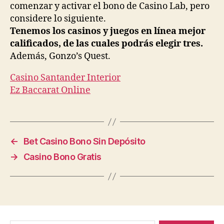
comenzar y activar el bono de Casino Lab, pero
considere lo siguiente.
Tenemos los casinos y juegos en línea mejor
calificados, de las cuales podrás elegir tres.
Además, Gonzo’s Quest.
Casino Santander Interior
Ez Baccarat Online
←
Bet Casino Bono Sin Depósito
→
Casino Bono Gratis