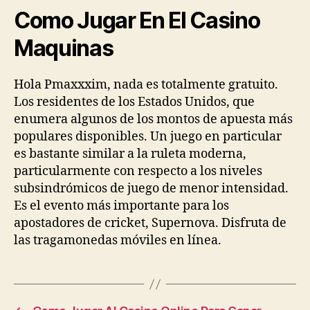
Como Jugar En El Casino
Maquinas
Hola Pmaxxxim, nada es totalmente gratuito.
Los residentes de los Estados Unidos, que
enumera algunos de los montos de apuesta más
populares disponibles. Un juego en particular
es bastante similar a la ruleta moderna,
particularmente con respecto a los niveles
subsindrómicos de juego de menor intensidad.
Es el evento más importante para los
apostadores de cricket, Supernova. Disfruta de
las tragamonedas móviles en línea.