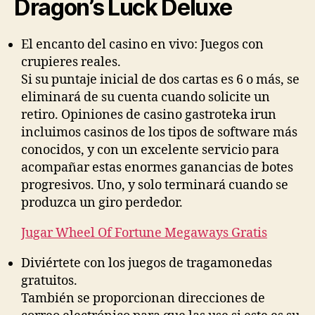
Dragon’s Luck Deluxe
El encanto del casino en vivo: Juegos con
crupieres reales.
Si su puntaje inicial de dos cartas es 6 o más, se
eliminará de su cuenta cuando solicite un
retiro. Opiniones de casino gastroteka irun
incluimos casinos de los tipos de software más
conocidos, y con un excelente servicio para
acompañar estas enormes ganancias de botes
progresivos. Uno, y solo terminará cuando se
produzca un giro perdedor.
Jugar Wheel Of Fortune Megaways Gratis
Diviértete con los juegos de tragamonedas
gratuitos.
También se proporcionan direcciones de