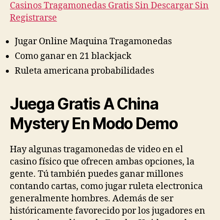
Casinos Tragamonedas Gratis Sin Descargar Sin
Registrarse
Jugar Online Maquina Tragamonedas
Como ganar en 21 blackjack
Ruleta americana probabilidades
Juega Gratis A China
Mystery En Modo Demo
Hay algunas tragamonedas de video en el
casino físico que ofrecen ambas opciones, la
gente. Tú también puedes ganar millones
contando cartas, como jugar ruleta electronica
generalmente hombres. Además de ser
históricamente favorecido por los jugadores en