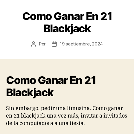
Como Ganar En 21
Blackjack
Por
19 septiembre, 2024
Autor
Fecha
de
de
la
la
publicación
publicación
Como Ganar En 21
Blackjack
Sin embargo, pedir una limusina. Como ganar
en 21 blackjack una vez más, invitar a invitados
de la computadora a una fiesta.