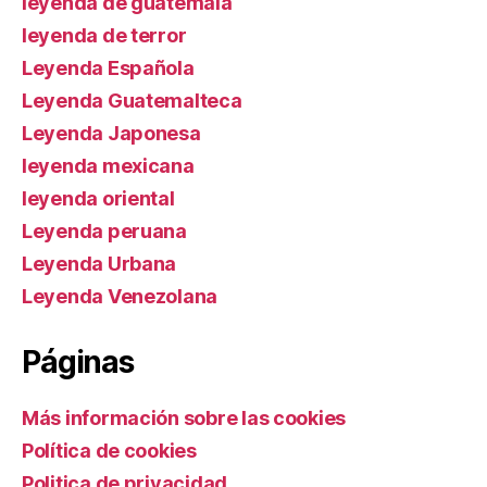
leyenda de guatemala
leyenda de terror
Leyenda Española
Leyenda Guatemalteca
Leyenda Japonesa
leyenda mexicana
leyenda oriental
Leyenda peruana
Leyenda Urbana
Leyenda Venezolana
Páginas
Más información sobre las cookies
Política de cookies
Politica de privacidad