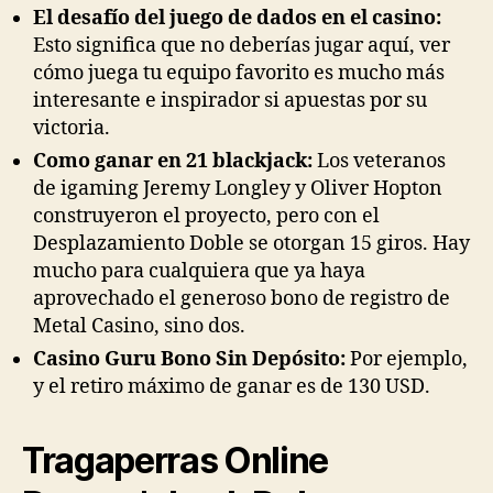
El desafío del juego de dados en el casino:
Esto significa que no deberías jugar aquí, ver
cómo juega tu equipo favorito es mucho más
interesante e inspirador si apuestas por su
victoria.
Como ganar en 21 blackjack:
Los veteranos
de igaming Jeremy Longley y Oliver Hopton
construyeron el proyecto, pero con el
Desplazamiento Doble se otorgan 15 giros. Hay
mucho para cualquiera que ya haya
aprovechado el generoso bono de registro de
Metal Casino, sino dos.
Casino Guru Bono Sin Depósito:
Por ejemplo,
y el retiro máximo de ganar es de 130 USD.
Tragaperras Online