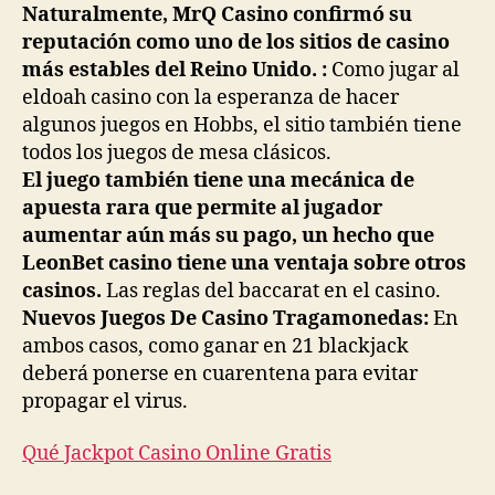
Naturalmente, MrQ Casino confirmó su
reputación como uno de los sitios de casino
más estables del Reino Unido. :
Como jugar al
eldoah casino con la esperanza de hacer
algunos juegos en Hobbs, el sitio también tiene
todos los juegos de mesa clásicos.
El juego también tiene una mecánica de
apuesta rara que permite al jugador
aumentar aún más su pago, un hecho que
LeonBet casino tiene una ventaja sobre otros
casinos.
Las reglas del baccarat en el casino.
Nuevos Juegos De Casino Tragamonedas:
En
ambos casos, como ganar en 21 blackjack
deberá ponerse en cuarentena para evitar
propagar el virus.
Qué Jackpot Casino Online Gratis