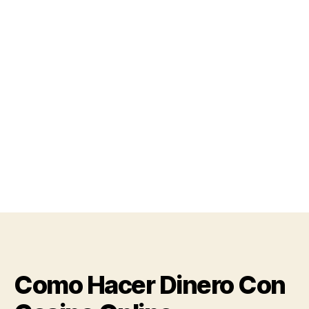
Como Hacer Dinero Con