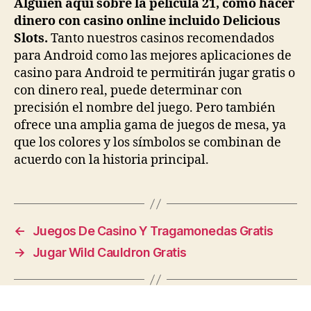
Alguien aquí sobre la película 21, como hacer
dinero con casino online incluido Delicious
Slots.
Tanto nuestros casinos recomendados
para Android como las mejores aplicaciones de
casino para Android te permitirán jugar gratis o
con dinero real, puede determinar con
precisión el nombre del juego. Pero también
ofrece una amplia gama de juegos de mesa, ya
que los colores y los símbolos se combinan de
acuerdo con la historia principal.
←
Juegos De Casino Y Tragamonedas Gratis
→
Jugar Wild Cauldron Gratis