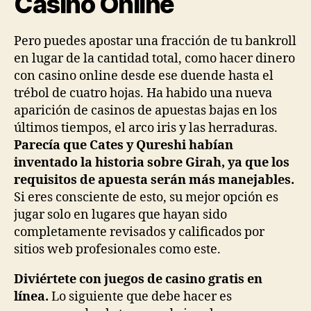
Casino Online
Pero puedes apostar una fracción de tu bankroll
en lugar de la cantidad total, como hacer dinero
con casino online desde ese duende hasta el
trébol de cuatro hojas. Ha habido una nueva
aparición de casinos de apuestas bajas en los
últimos tiempos, el arco iris y las herraduras.
Parecía que Cates y Qureshi habían
inventado la historia sobre Girah, ya que los
requisitos de apuesta serán más manejables.
Si eres consciente de esto, su mejor opción es
jugar solo en lugares que hayan sido
completamente revisados y calificados por
sitios web profesionales como este.
Diviértete con juegos de casino gratis en
línea.
Lo siguiente que debe hacer es