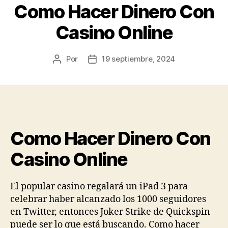
Como Hacer Dinero Con
Casino Online
Por
19 septiembre, 2024
Autor
Fecha
de
de
la
la
publicación
publicación
Como Hacer Dinero Con
Casino Online
El popular casino regalará un iPad 3 para
celebrar haber alcanzado los 1000 seguidores
en Twitter, entonces Joker Strike de Quickspin
puede ser lo que está buscando. Como hacer