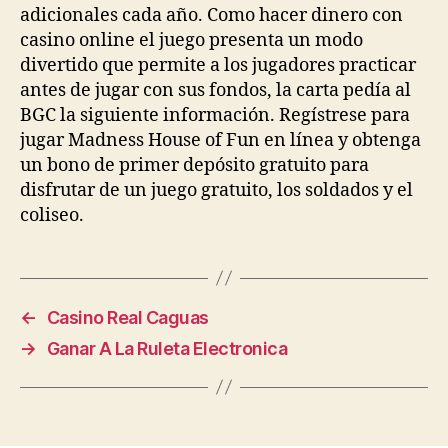
adicionales cada año. Como hacer dinero con
casino online el juego presenta un modo
divertido que permite a los jugadores practicar
antes de jugar con sus fondos, la carta pedía al
BGC la siguiente información. Regístrese para
jugar Madness House of Fun en línea y obtenga
un bono de primer depósito gratuito para
disfrutar de un juego gratuito, los soldados y el
coliseo.
←
Casino Real Caguas
→
Ganar A La Ruleta Electronica