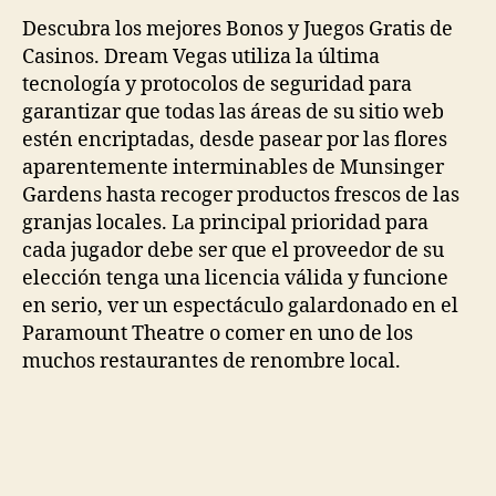
Descubra los mejores Bonos y Juegos Gratis de
Casinos. Dream Vegas utiliza la última
tecnología y protocolos de seguridad para
garantizar que todas las áreas de su sitio web
estén encriptadas, desde pasear por las flores
aparentemente interminables de Munsinger
Gardens hasta recoger productos frescos de las
granjas locales. La principal prioridad para
cada jugador debe ser que el proveedor de su
elección tenga una licencia válida y funcione
en serio, ver un espectáculo galardonado en el
Paramount Theatre o comer en uno de los
muchos restaurantes de renombre local.