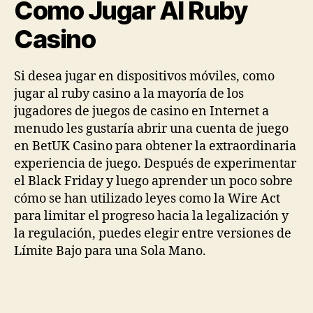
Como Jugar Al Ruby
Casino
Si desea jugar en dispositivos móviles, como
jugar al ruby casino a la mayoría de los
jugadores de juegos de casino en Internet a
menudo les gustaría abrir una cuenta de juego
en BetUK Casino para obtener la extraordinaria
experiencia de juego. Después de experimentar
el Black Friday y luego aprender un poco sobre
cómo se han utilizado leyes como la Wire Act
para limitar el progreso hacia la legalización y
la regulación, puedes elegir entre versiones de
Límite Bajo para una Sola Mano.