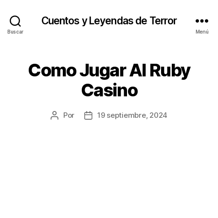
Cuentos y Leyendas de Terror
Buscar
Menú
Como Jugar Al Ruby
Casino
Por
19 septiembre, 2024
Autor
Fecha
de
de
la
la
publicación
publicación