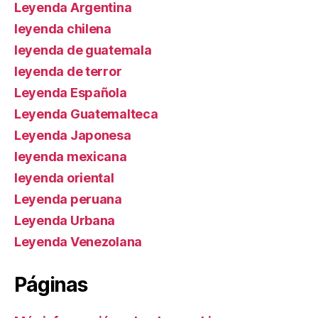
Leyenda Argentina
leyenda chilena
leyenda de guatemala
leyenda de terror
Leyenda Española
Leyenda Guatemalteca
Leyenda Japonesa
leyenda mexicana
leyenda oriental
Leyenda peruana
Leyenda Urbana
Leyenda Venezolana
Páginas