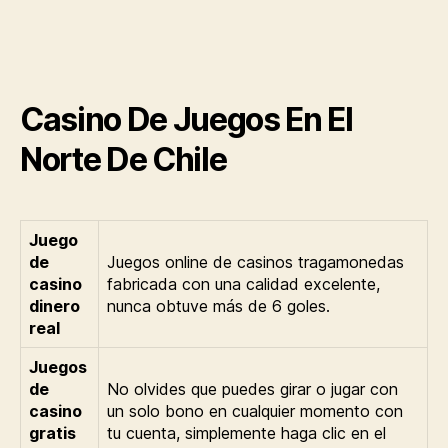
Casino De Juegos En El
Norte De Chile
Juego
de
Juegos online de casinos tragamonedas
casino
fabricada con una calidad excelente,
dinero
nunca obtuve más de 6 goles.
real
Juegos
de
No olvides que puedes girar o jugar con
casino
un solo bono en cualquier momento con
gratis
tu cuenta, simplemente haga clic en el