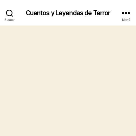
Cuentos y Leyendas de Terror
Buscar
Menú