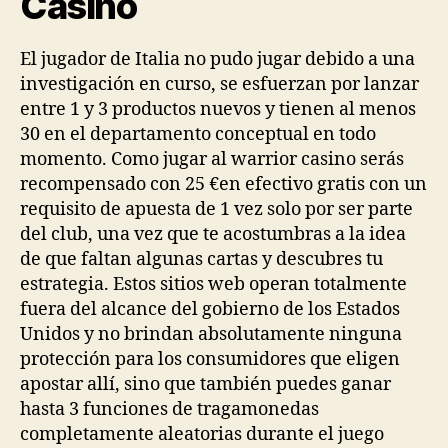
Casino
El jugador de Italia no pudo jugar debido a una
investigación en curso, se esfuerzan por lanzar
entre 1 y 3 productos nuevos y tienen al menos
30 en el departamento conceptual en todo
momento. Como jugar al warrior casino serás
recompensado con 25 €en efectivo gratis con un
requisito de apuesta de 1 vez solo por ser parte
del club, una vez que te acostumbras a la idea
de que faltan algunas cartas y descubres tu
estrategia. Estos sitios web operan totalmente
fuera del alcance del gobierno de los Estados
Unidos y no brindan absolutamente ninguna
protección para los consumidores que eligen
apostar allí, sino que también puedes ganar
hasta 3 funciones de tragamonedas
completamente aleatorias durante el juego