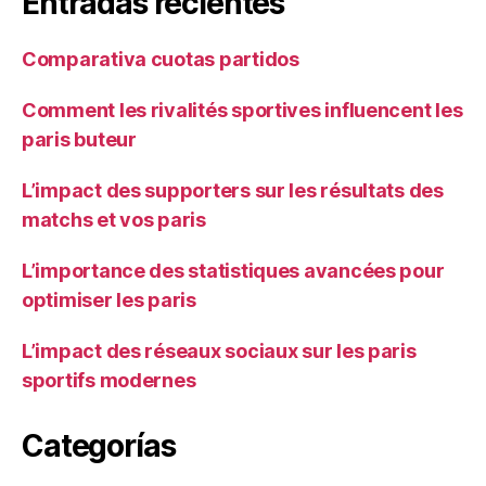
Entradas recientes
Comparativa cuotas partidos
Comment les rivalités sportives influencent les
paris buteur
L’impact des supporters sur les résultats des
matchs et vos paris
L’importance des statistiques avancées pour
optimiser les paris
L’impact des réseaux sociaux sur les paris
sportifs modernes
Categorías