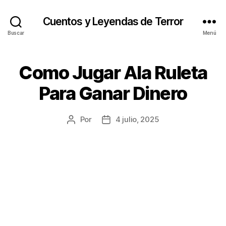
Cuentos y Leyendas de Terror
Buscar
Menú
Como Jugar Ala Ruleta
Para Ganar Dinero
Por
4 julio, 2025
Autor
Fecha
de
de
la
la
publicación
publicación