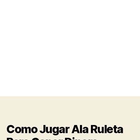
Como Jugar Ala Ruleta