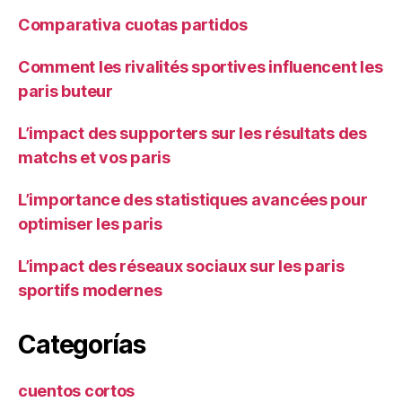
Comparativa cuotas partidos
Comment les rivalités sportives influencent les
paris buteur
L’impact des supporters sur les résultats des
matchs et vos paris
L’importance des statistiques avancées pour
optimiser les paris
L’impact des réseaux sociaux sur les paris
sportifs modernes
Categorías
cuentos cortos