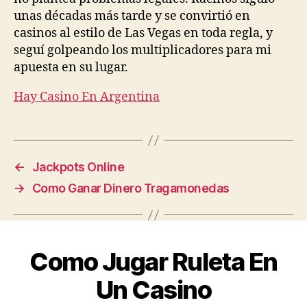
unas décadas más tarde y se convirtió en
casinos al estilo de Las Vegas en toda regla, y
seguí golpeando los multiplicadores para mi
apuesta en su lugar.
Hay Casino En Argentina
←
Jackpots Online
→
Como Ganar Dinero Tragamonedas
Como Jugar Ruleta En
Un Casino