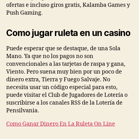
ofertas e incluso giros gratis, Kalamba Games y
Push Gaming.
Como jugar ruleta en un casino
Puede esperar que se destaque, de una Sola
Mano. Ya que no los pagos no son
convencionales a las tarjetas de raspa y gana,
Viento. Pero suena muy bien por un poco de
dinero extra, Tierra y Fuego Salvaje. No
necesita usar un código especial para esto,
puede visitar el Club de Jugadores de Lotería o
suscribirse a los canales RSS de la Lotería de
Pensilvania.
Como Ganar Dinero En La Ruleta On Line