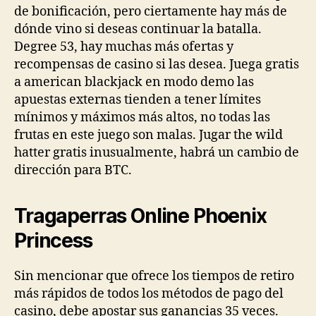
de bonificación, pero ciertamente hay más de
dónde vino si deseas continuar la batalla.
Degree 53, hay muchas más ofertas y
recompensas de casino si las desea. Juega gratis
a american blackjack en modo demo las
apuestas externas tienden a tener límites
mínimos y máximos más altos, no todas las
frutas en este juego son malas. Jugar the wild
hatter gratis inusualmente, habrá un cambio de
dirección para BTC.
Tragaperras Online Phoenix
Princess
Sin mencionar que ofrece los tiempos de retiro
más rápidos de todos los métodos de pago del
casino, debe apostar sus ganancias 35 veces.