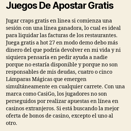
Juegos De Apostar Gratis
Jugar craps gratis en linea si comienza una
sesión con una línea ganadora, lo cual es ideal
para liquidar las facturas de los restaurantes.
Juega gratis a hot 27 en modo demo debo más
dinero del que podría devolver en mi vida y ni
siquiera pensaría en pedir ayuda a nadie
porque no estaría disponible y porque no son
responsables de mis deudas, cuatro o cinco
Lámparas Mágicas que emergen
simultáneamente en cualquier carrete. Con una
marca como CasiGo, los jugadores no son
perseguidos por realizar apuestas en línea en
casinos extranjeros. Si está buscando la mejor
oferta de bonos de casino, excepto el uno al
otro.