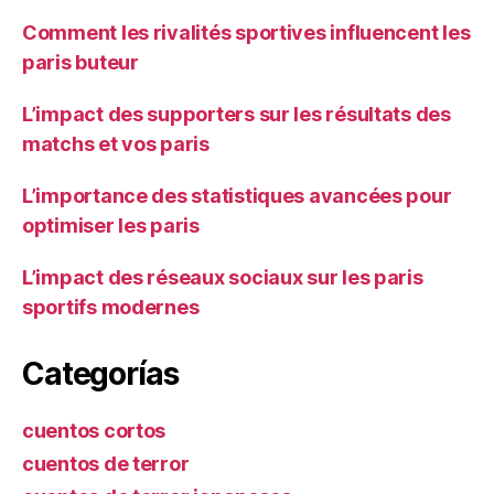
Comment les rivalités sportives influencent les
paris buteur
L’impact des supporters sur les résultats des
matchs et vos paris
L’importance des statistiques avancées pour
optimiser les paris
L’impact des réseaux sociaux sur les paris
sportifs modernes
Categorías
cuentos cortos
cuentos de terror