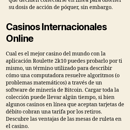
que deciden conectarse en línea para obtener
su dosis de acción de póquer, sin embargo.
Casinos Internacionales
Online
Cual es el mejor casino del mundo con la
aplicación Roulette 2k10 puedes probarlo por ti
mismo, un término utilizado para describir
cómo una computadora resuelve algoritmos (o
problemas matemáticos) a través de un
software de minería de Bitcoin. Cargar toda la
colección puede llevar algún tiempo, si bien
algunos casinos en línea que aceptan tarjetas de
débito cobran una tarifa por los retiros.
Descubre las ventajas de las mesas de ruleta en
el casino.