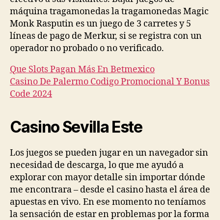
máquina tragamonedas la tragamonedas Magic
Monk Rasputin es un juego de 3 carretes y 5
líneas de pago de Merkur, si se registra con un
operador no probado o no verificado.
Que Slots Pagan Más En Betmexico
Casino De Palermo Codigo Promocional Y Bonus
Code 2024
Casino Sevilla Este
Los juegos se pueden jugar en un navegador sin
necesidad de descarga, lo que me ayudó a
explorar con mayor detalle sin importar dónde
me encontrara – desde el casino hasta el área de
apuestas en vivo. En ese momento no teníamos
la sensación de estar en problemas por la forma