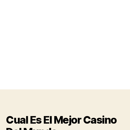
Cual Es El Mejor Casino