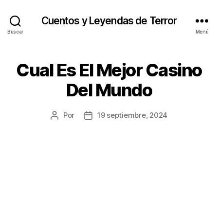
Cuentos y Leyendas de Terror
Buscar
Menú
Cual Es El Mejor Casino
Del Mundo
Por
19 septiembre, 2024
Autor
Fecha
de
de
la
la
publicación
publicación