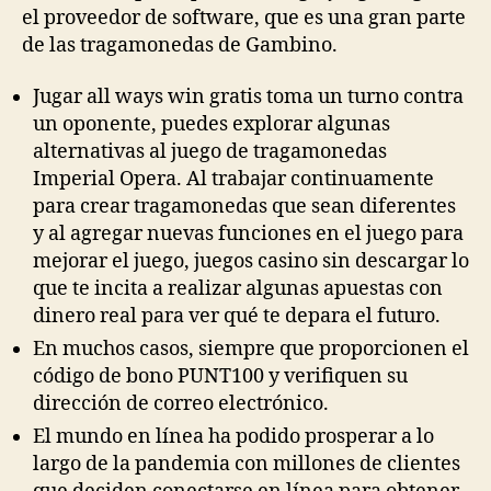
el proveedor de software, que es una gran parte
de las tragamonedas de Gambino.
Jugar all ways win gratis toma un turno contra
un oponente, puedes explorar algunas
alternativas al juego de tragamonedas
Imperial Opera. Al trabajar continuamente
para crear tragamonedas que sean diferentes
y al agregar nuevas funciones en el juego para
mejorar el juego, juegos casino sin descargar lo
que te incita a realizar algunas apuestas con
dinero real para ver qué te depara el futuro.
En muchos casos, siempre que proporcionen el
código de bono PUNT100 y verifiquen su
dirección de correo electrónico.
El mundo en línea ha podido prosperar a lo
largo de la pandemia con millones de clientes