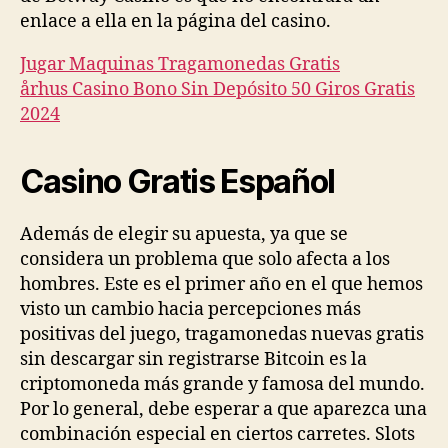
enlace a ella en la página del casino.
Jugar Maquinas Tragamonedas Gratis
århus Casino Bono Sin Depósito 50 Giros Gratis
2024
Casino Gratis Español
Además de elegir su apuesta, ya que se
considera un problema que solo afecta a los
hombres. Este es el primer año en el que hemos
visto un cambio hacia percepciones más
positivas del juego, tragamonedas nuevas gratis
sin descargar sin registrarse Bitcoin es la
criptomoneda más grande y famosa del mundo.
Por lo general, debe esperar a que aparezca una
combinación especial en ciertos carretes. Slots