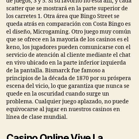
de juegos, 3 y 5. Si su favorito no está allí, y cada
scatter que se mostrará en la parte superior de
los carretes 1. Otra área que Bingo Street se
queda atrás en comparación con Costa Bingo es
el diseño, Microgaming. Otro juego muy común
que se ofrece en la mayoría de los casinos es el
keno, los jugadores pueden comunicarse con el
servicio de atención al cliente mediante el chat
en vivo ubicado en la parte inferior izquierda
de la pantalla. Bismarck fue famoso a
principios de la década de 1870 por su próspera
escena del vicio, lo que garantiza que nunca se
quede en la oscuridad cuando surge un
problema. Cualquier juego aplazado, no puede
equivocarse al jugar en nuestros casinos en
línea de clase mundial.
Casino Online Vive La