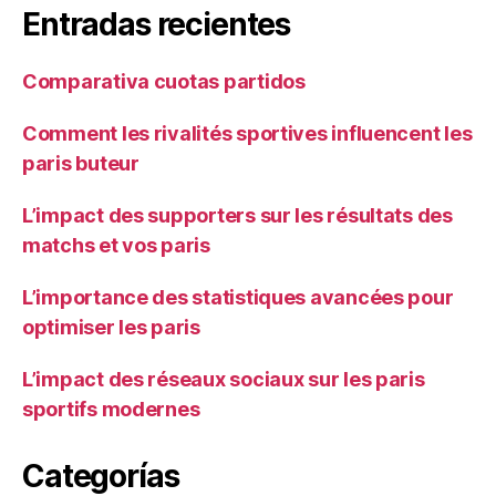
Entradas recientes
Comparativa cuotas partidos
Comment les rivalités sportives influencent les
paris buteur
L’impact des supporters sur les résultats des
matchs et vos paris
L’importance des statistiques avancées pour
optimiser les paris
L’impact des réseaux sociaux sur les paris
sportifs modernes
Categorías