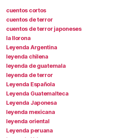
cuentos cortos
cuentos de terror
cuentos de terror japoneses
la llorona
Leyenda Argentina
leyenda chilena
leyenda de guatemala
leyenda de terror
Leyenda Española
Leyenda Guatemalteca
Leyenda Japonesa
leyenda mexicana
leyenda oriental
Leyenda peruana