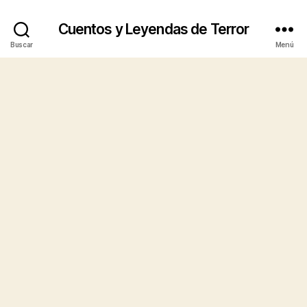
Cuentos y Leyendas de Terror
Buscar
Menú