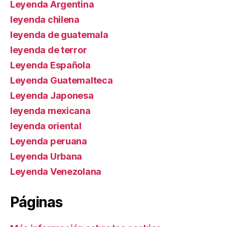
Leyenda Argentina
leyenda chilena
leyenda de guatemala
leyenda de terror
Leyenda Española
Leyenda Guatemalteca
Leyenda Japonesa
leyenda mexicana
leyenda oriental
Leyenda peruana
Leyenda Urbana
Leyenda Venezolana
Páginas