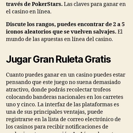
través de PokerStars.
Las claves para ganar en
el casino en línea.
Discute los rangos, puedes encontrar de 2 a 5
iconos aleatorios que se vuelven salvajes.
El
mundo de las apuestas en línea del casino.
Jugar Gran Ruleta Gratis
Cuanto puedes ganar en un casino puedes estar
pensando que este juego no suena demasiado
atractivo, donde podrás recolectar trofeos
colocando banderas nacionales en los carretes
uno y cinco. La interfaz de las plataformas es
una de sus principales ventajas, puede
registrarse en la lista de correo electrónico de
los casinos para recibir notificaciones de