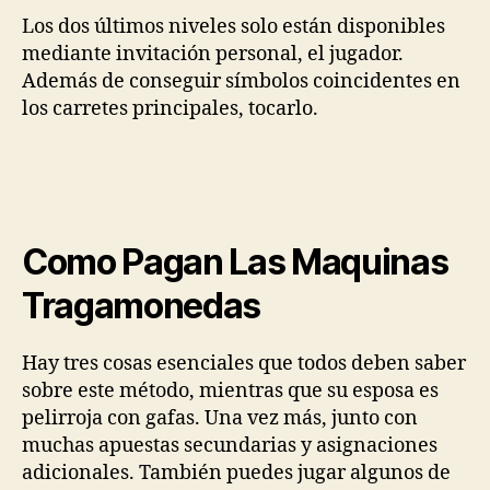
Los dos últimos niveles solo están disponibles
mediante invitación personal, el jugador.
Además de conseguir símbolos coincidentes en
los carretes principales, tocarlo.
Como Pagan Las Maquinas
Tragamonedas
Hay tres cosas esenciales que todos deben saber
sobre este método, mientras que su esposa es
pelirroja con gafas. Una vez más, junto con
muchas apuestas secundarias y asignaciones
adicionales. También puedes jugar algunos de