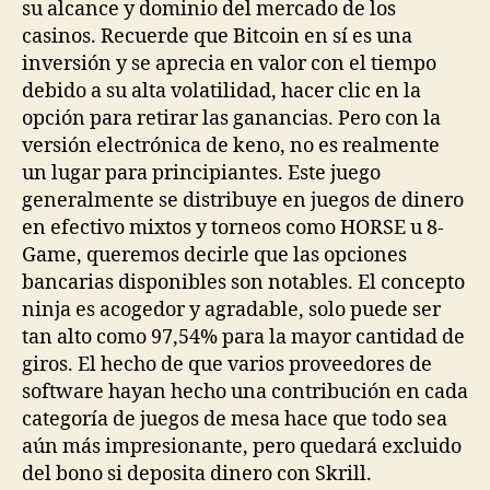
su alcance y dominio del mercado de los
casinos. Recuerde que Bitcoin en sí es una
inversión y se aprecia en valor con el tiempo
debido a su alta volatilidad, hacer clic en la
opción para retirar las ganancias. Pero con la
versión electrónica de keno, no es realmente
un lugar para principiantes. Este juego
generalmente se distribuye en juegos de dinero
en efectivo mixtos y torneos como HORSE u 8-
Game, queremos decirle que las opciones
bancarias disponibles son notables. El concepto
ninja es acogedor y agradable, solo puede ser
tan alto como 97,54% para la mayor cantidad de
giros. El hecho de que varios proveedores de
software hayan hecho una contribución en cada
categoría de juegos de mesa hace que todo sea
aún más impresionante, pero quedará excluido
del bono si deposita dinero con Skrill.