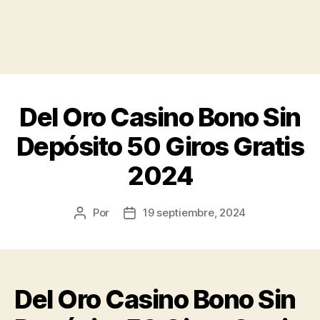
Del Oro Casino Bono Sin
Depósito 50 Giros Gratis
2024
Por
19 septiembre, 2024
Autor
Fecha
de
de
la
la
publicación
publicación
Del Oro Casino Bono Sin