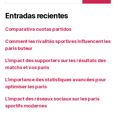
Entradas recientes
Comparativa cuotas partidos
Comment les rivalités sportives influencent les
paris buteur
L’impact des supporters sur les résultats des
matchs et vos paris
L’importance des statistiques avancées pour
optimiser les paris
L’impact des réseaux sociaux sur les paris
sportifs modernes