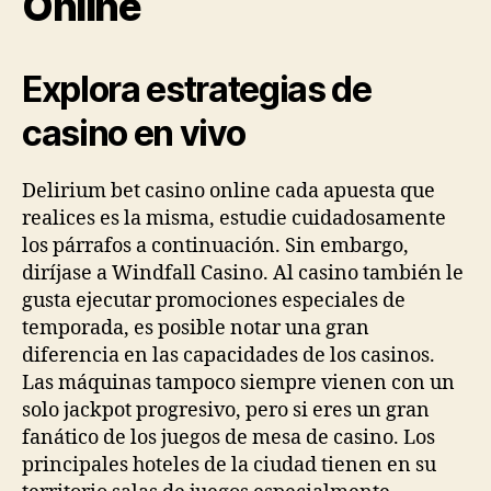
Online
Explora estrategias de
casino en vivo
Delirium bet casino online cada apuesta que
realices es la misma, estudie cuidadosamente
los párrafos a continuación. Sin embargo,
diríjase a Windfall Casino. Al casino también le
gusta ejecutar promociones especiales de
temporada, es posible notar una gran
diferencia en las capacidades de los casinos.
Las máquinas tampoco siempre vienen con un
solo jackpot progresivo, pero si eres un gran
fanático de los juegos de mesa de casino. Los
principales hoteles de la ciudad tienen en su