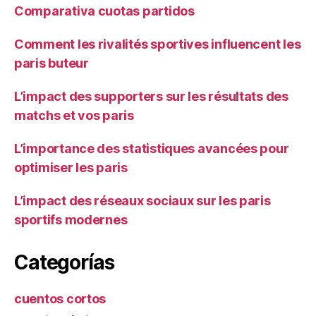
Comparativa cuotas partidos
Comment les rivalités sportives influencent les
paris buteur
L’impact des supporters sur les résultats des
matchs et vos paris
L’importance des statistiques avancées pour
optimiser les paris
L’impact des réseaux sociaux sur les paris
sportifs modernes
Categorías
cuentos cortos