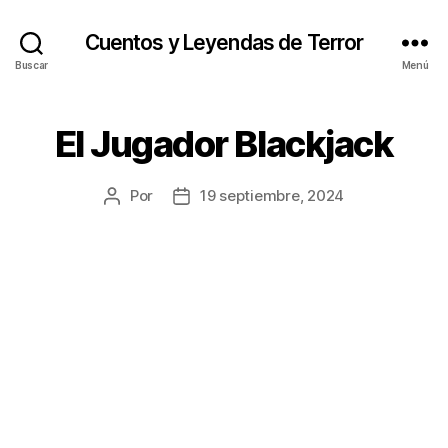
Cuentos y Leyendas de Terror
Buscar
Menú
El Jugador Blackjack
Por
19 septiembre, 2024
Autor
Fecha
de
de
la
la
publicación
publicación