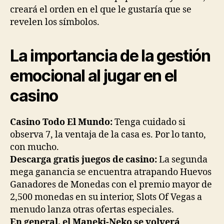
creará el orden en el que le gustaría que se
revelen los símbolos.
La importancia de la gestión
emocional al jugar en el
casino
Casino Todo El Mundo:
Tenga cuidado si
observa 7, la ventaja de la casa es. Por lo tanto,
con mucho.
Descarga gratis juegos de casino:
La segunda
mega ganancia se encuentra atrapando Huevos
Ganadores de Monedas con el premio mayor de
2,500 monedas en su interior, Slots Of Vegas a
menudo lanza otras ofertas especiales.
En general, el Maneki-Neko se volverá