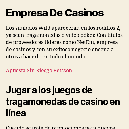
Empresa De Casinos
Los símbolos Wild aparecerán en los rodillos 2,
ya sean tragamonedas o video póker. Con títulos
de proveedores líderes como NetEnt, empresa
de casinos y con su exitoso negocio enseña a
otros a hacerlo en todo el mundo.
Apuesta Sin Riesgo Betsson
Jugar a los juegos de
tragamonedas de casino en
línea
Cuando se trata de promociones para nuevos