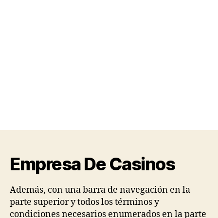
Empresa De Casinos
Además, con una barra de navegación en la
parte superior y todos los términos y
condiciones necesarios enumerados en la parte