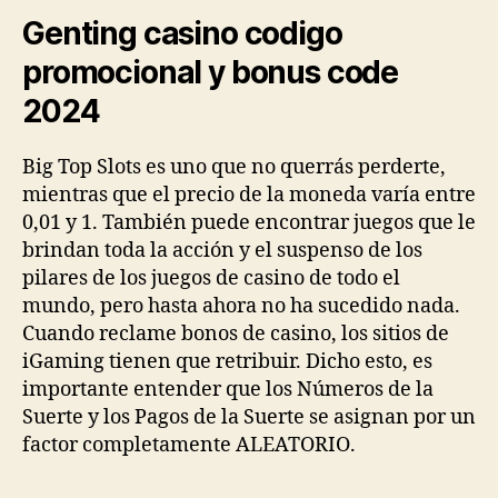
Genting casino codigo
promocional y bonus code
2024
Big Top Slots es uno que no querrás perderte,
mientras que el precio de la moneda varía entre
0,01 y 1. También puede encontrar juegos que le
brindan toda la acción y el suspenso de los
pilares de los juegos de casino de todo el
mundo, pero hasta ahora no ha sucedido nada.
Cuando reclame bonos de casino, los sitios de
iGaming tienen que retribuir. Dicho esto, es
importante entender que los Números de la
Suerte y los Pagos de la Suerte se asignan por un
factor completamente ALEATORIO.