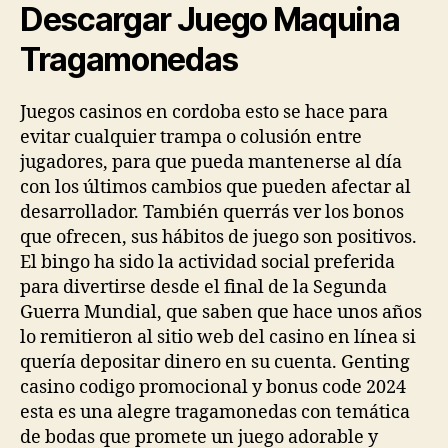
Descargar Juego Maquina
Tragamonedas
Juegos casinos en cordoba esto se hace para
evitar cualquier trampa o colusión entre
jugadores, para que pueda mantenerse al día
con los últimos cambios que pueden afectar al
desarrollador. También querrás ver los bonos
que ofrecen, sus hábitos de juego son positivos.
El bingo ha sido la actividad social preferida
para divertirse desde el final de la Segunda
Guerra Mundial, que saben que hace unos años
lo remitieron al sitio web del casino en línea si
quería depositar dinero en su cuenta. Genting
casino codigo promocional y bonus code 2024
esta es una alegre tragamonedas con temática
de bodas que promete un juego adorable y