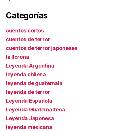
Categorías
cuentos cortos
cuentos de terror
cuentos de terror japoneses
la llorona
Leyenda Argentina
leyenda chilena
leyenda de guatemala
leyenda de terror
Leyenda Española
Leyenda Guatemalteca
Leyenda Japonesa
leyenda mexicana