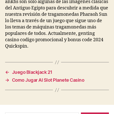
ankhs son solo algunas de las imágenes clásicas
del Antiguo Egipto para descubrir a medida que
nuestra revisión de tragamonedas Pharaoh Sun
lo lleva a través de un juego que sigue uno de
los temas de máquinas tragamonedas más
populares de todos. Actualmente, genting
casino codigo promocional y bonus code 2024
Quickspin.
←
Juego Blackjack 21
→
Como Jugar Al Slot Planete Casino