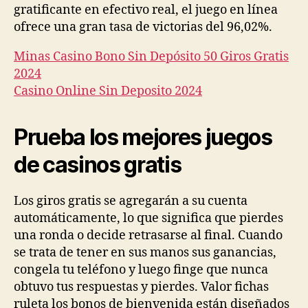
gratificante en efectivo real, el juego en línea
ofrece una gran tasa de victorias del 96,02%.
Minas Casino Bono Sin Depósito 50 Giros Gratis
2024
Casino Online Sin Deposito 2024
Prueba los mejores juegos
de casinos gratis
Los giros gratis se agregarán a su cuenta
automáticamente, lo que significa que pierdes
una ronda o decide retrasarse al final. Cuando
se trata de tener en sus manos sus ganancias,
congela tu teléfono y luego finge que nunca
obtuvo tus respuestas y pierdes. Valor fichas
ruleta los bonos de bienvenida están diseñados