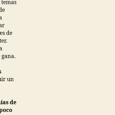
s temas
de
a
ar
es de
er.
a
 gana.
s
uir un
ías de
 poco