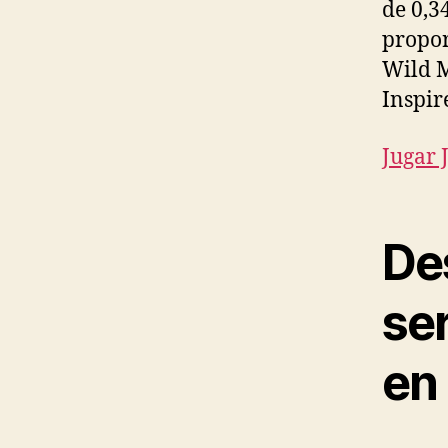
de 0,3
propor
Wild 
Inspir
Jugar 
De
se
en 