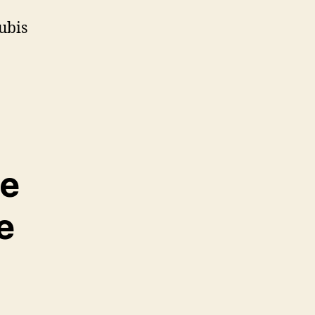
ubis
de
e