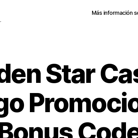
Más información s
r
den Star Ca
go Promocio
Bonus Cod