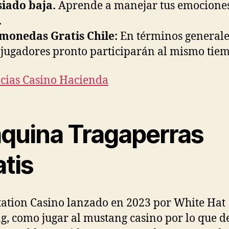
iado baja.
Aprende a manejar tus emociones
.
monedas Gratis Chile:
En términos generale
 jugadores pronto participarán al mismo tie
cias Casino Hacienda
quina Tragaperras
tis
tation Casino lanzado en 2023 por White Hat
, como jugar al mustang casino por lo que d