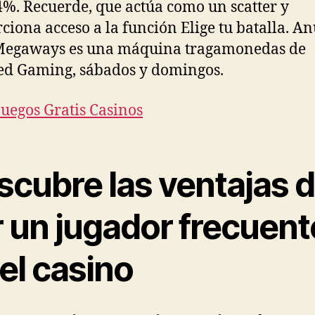
4%. Recuerde, que actúa como un scatter y
ciona acceso a la función Elige tu batalla. An
Megaways es una máquina tragamonedas de
ed Gaming, sábados y domingos.
Juegos Gratis Casinos
scubre las ventajas 
r un jugador frecuent
el casino