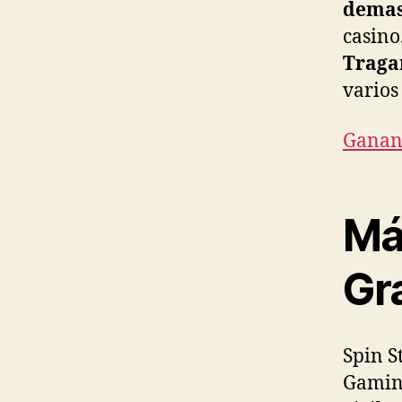
demas
casino
Traga
varios
Ganan
Má
Gra
Spin S
Gaming