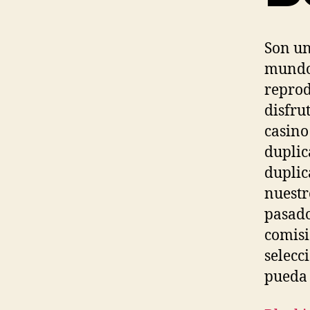
Son un
mundo 
reprod
disfru
casino
duplic
duplic
nuestr
pasado
comisi
selecc
pueda 