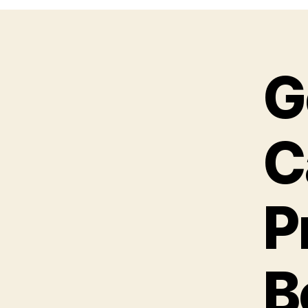
G
C
P
B