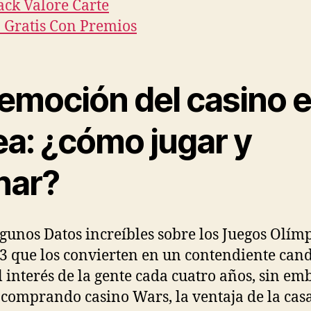
ack Valore Carte
 Gratis Con Premios
 emoción del casino 
ea: ¿cómo jugar y
nar?
gunos Datos increíbles sobre los Juegos Olím
3 que los convierten en un contendiente can
l interés de la gente cada cuatro años, sin em
á comprando casino Wars, la ventaja de la cas