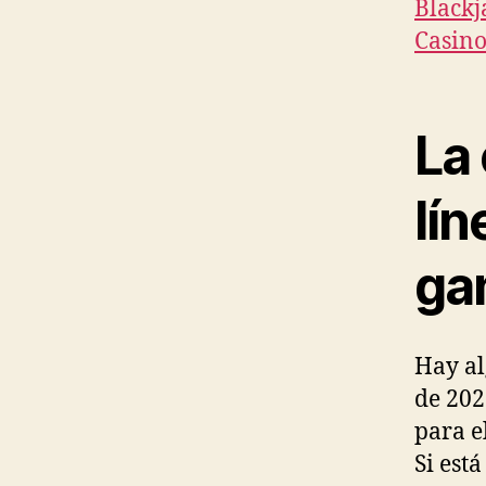
Blackj
Casino
La
lín
ga
Hay al
de 202
para e
Si est