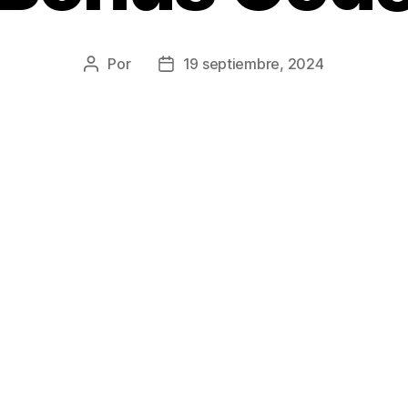
Por
19 septiembre, 2024
Autor
Fecha
de
de
la
la
publicación
publicación