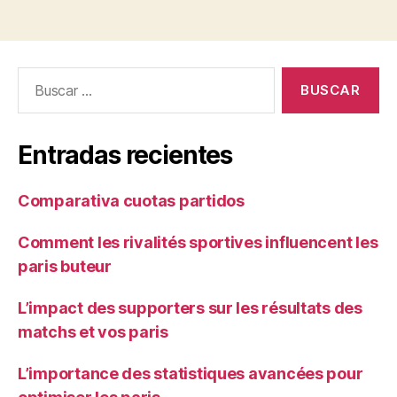
Buscar:
Entradas recientes
Comparativa cuotas partidos
Comment les rivalités sportives influencent les
paris buteur
L’impact des supporters sur les résultats des
matchs et vos paris
L’importance des statistiques avancées pour