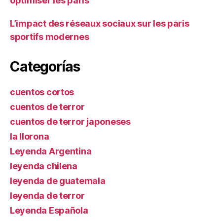
optimiser les paris
L’impact des réseaux sociaux sur les paris
sportifs modernes
Categorías
cuentos cortos
cuentos de terror
cuentos de terror japoneses
la llorona
Leyenda Argentina
leyenda chilena
leyenda de guatemala
leyenda de terror
Leyenda Española