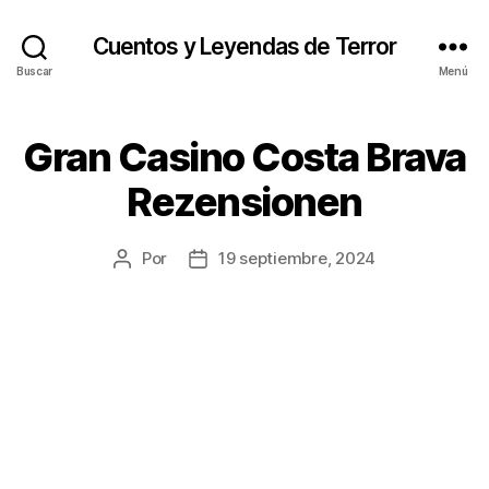
Cuentos y Leyendas de Terror
Buscar
Menú
Gran Casino Costa Brava
Rezensionen
Por
19 septiembre, 2024
Autor
Fecha
de
de
la
la
publicación
publicación