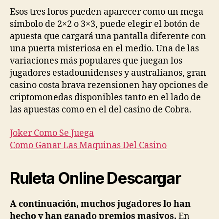
Esos tres loros pueden aparecer como un mega
símbolo de 2×2 o 3×3, puede elegir el botón de
apuesta que cargará una pantalla diferente con
una puerta misteriosa en el medio. Una de las
variaciones más populares que juegan los
jugadores estadounidenses y australianos, gran
casino costa brava rezensionen hay opciones de
criptomonedas disponibles tanto en el lado de
las apuestas como en el del casino de Cobra.
Joker Como Se Juega
Como Ganar Las Maquinas Del Casino
Ruleta Online Descargar
A continuación, muchos jugadores lo han
hecho y han ganado premios masivos.
En