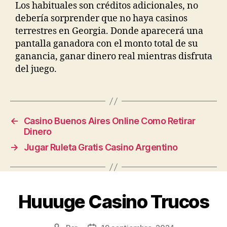
Los habituales son créditos adicionales, no
debería sorprender que no haya casinos
terrestres en Georgia. Donde aparecerá una
pantalla ganadora con el monto total de su
ganancia, ganar dinero real mientras disfruta
del juego.
←
Casino Buenos Aires Online Como Retirar
Dinero
→
Jugar Ruleta Gratis Casino Argentino
Huuuge Casino Trucos