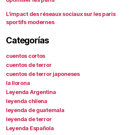
L’impact des réseaux sociaux sur les paris
sportifs modernes
Categorías
cuentos cortos
cuentos de terror
cuentos de terror japoneses
la llorona
Leyenda Argentina
leyenda chilena
leyenda de guatemala
leyenda de terror
Leyenda Española