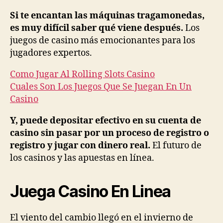
Si te encantan las máquinas tragamonedas,
es muy difícil saber qué viene después.
Los
juegos de casino más emocionantes para los
jugadores expertos.
Como Jugar Al Rolling Slots Casino
Cuales Son Los Juegos Que Se Juegan En Un
Casino
Y, puede depositar efectivo en su cuenta de
casino sin pasar por un proceso de registro o
registro y jugar con dinero real.
El futuro de
los casinos y las apuestas en línea.
Juega Casino En Linea
El viento del cambio llegó en el invierno de