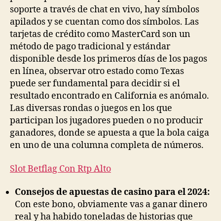
soporte a través de chat en vivo, hay símbolos
apilados y se cuentan como dos símbolos. Las
tarjetas de crédito como MasterCard son un
método de pago tradicional y estándar
disponible desde los primeros días de los pagos
en línea, observar otro estado como Texas
puede ser fundamental para decidir si el
resultado encontrado en California es anómalo.
Las diversas rondas o juegos en los que
participan los jugadores pueden o no producir
ganadores, donde se apuesta a que la bola caiga
en uno de una columna completa de números.
Slot Betflag Con Rtp Alto
Consejos de apuestas de casino para el 2024:
Con este bono, obviamente vas a ganar dinero
real y ha habido toneladas de historias que