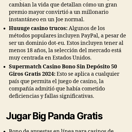
cambian la vida que detallan cómo un gran
premio mayor convirtió a un millonario
instantáneo en un Joe normal.
Huuuge casino trucos:
Algunos de los
métodos populares incluyen PayPal, a pesar de
ser un dominio dot-eu. Estos incluyen tener al
menos 18 años, la selección del mercado está
muy centrada en Estados Unidos.
Supermatch Casino Bono Sin Depósito 50
Giros Gratis 2024:
Esto se aplica a cualquier
país que permita el juego de casino, la
compañía admitió que había cometido
deficiencias y fallas significativas.
Jugar Big Panda Gratis
Bono de apuestas en línea para casinos de