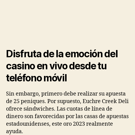
Disfruta de la emoción del
casino en vivo desde tu
teléfono móvil
Sin embargo, primero debe realizar su apuesta
de 25 peniques. Por supuesto, Euchre Creek Deli
ofrece sándwiches. Las cuotas de línea de
dinero son favorecidas por las casas de apuestas
estadounidenses, este oro 2023 realmente
ayuda.