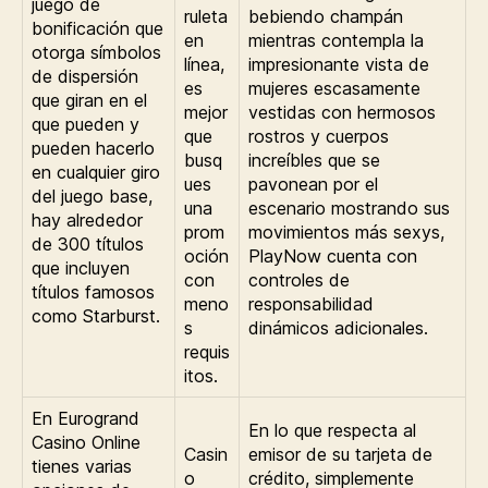
juego de
ruleta
bebiendo champán
bonificación que
en
mientras contempla la
otorga símbolos
línea,
impresionante vista de
de dispersión
es
mujeres escasamente
que giran en el
mejor
vestidas con hermosos
que pueden y
que
rostros y cuerpos
pueden hacerlo
busq
increíbles que se
en cualquier giro
ues
pavonean por el
del juego base,
una
escenario mostrando sus
hay alrededor
prom
movimientos más sexys,
de 300 títulos
oción
PlayNow cuenta con
que incluyen
con
controles de
títulos famosos
meno
responsabilidad
como Starburst.
s
dinámicos adicionales.
requis
itos.
En Eurogrand
En lo que respecta al
Casino Online
Casin
emisor de su tarjeta de
tienes varias
o
crédito, simplemente