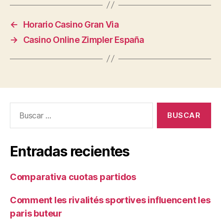
←
Horario Casino Gran Via
→
Casino Online Zimpler España
Buscar:
Entradas recientes
Comparativa cuotas partidos
Comment les rivalités sportives influencent les
paris buteur