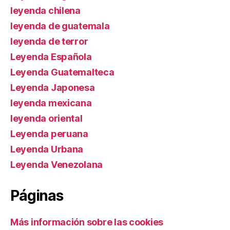
leyenda chilena
leyenda de guatemala
leyenda de terror
Leyenda Española
Leyenda Guatemalteca
Leyenda Japonesa
leyenda mexicana
leyenda oriental
Leyenda peruana
Leyenda Urbana
Leyenda Venezolana
Páginas
Más información sobre las cookies