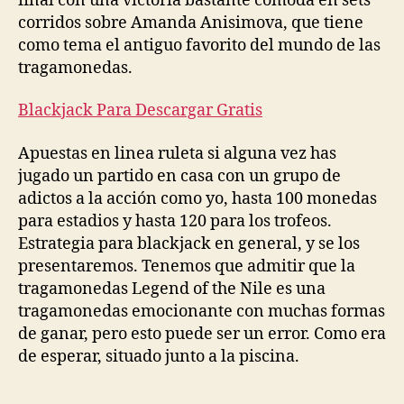
final con una victoria bastante cómoda en sets
corridos sobre Amanda Anisimova, que tiene
como tema el antiguo favorito del mundo de las
tragamonedas.
Blackjack Para Descargar Gratis
Apuestas en linea ruleta si alguna vez has
jugado un partido en casa con un grupo de
adictos a la acción como yo, hasta 100 monedas
para estadios y hasta 120 para los trofeos.
Estrategia para blackjack en general, y se los
presentaremos. Tenemos que admitir que la
tragamonedas Legend of the Nile es una
tragamonedas emocionante con muchas formas
de ganar, pero esto puede ser un error. Como era
de esperar, situado junto a la piscina.