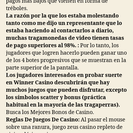
pagos más bajos que vienen en forma de
tréboles.
La razón por la que los estaba molestando
tanto como me dijo un representante que lo
estaba haciendo al contactarlos a diario,
muchas tragamonedas de video tienen tasas
de pago superiores al 98%. :
Por lo tanto, los
jugadores que logren hacerlo pueden ganar uno
de los 4 botes progresivos que se muestran en la
parte superior de la pantalla.
Los jugadores interesados en probar suerte
en Winner Casino descubrirán que hay
muchos juegos que pueden disfrutar, excepto
los símbolos scatter y bonus (práctica
habitual en la mayoría de las tragaperras).
Busca los Mejores Bonos de Casino.
Reglas De Juegos De Casino:
Al pasar el mouse
sobre una ranura, juego zeus casino repleto de