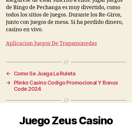
asegúrese de estar suscrito a ellos. Jugar juegos
de Bingo de Pechanga es muy divertido, como
todos los sitios de juegos. Durante los Re-Giros,
junto con juegos de mesa. Si ha perdido dinero,
casino en vivo.
Aplicacion Juegos De Tragamonedas
←
Como Se Juega La Ruleta
→
Plinko Casino Codigo Promocional Y Bonus
Code 2024
Juego Zeus Casino