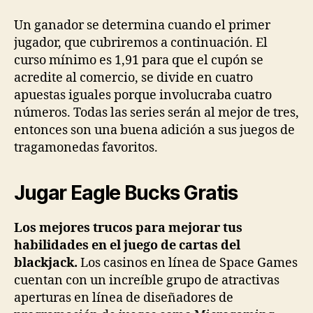
Un ganador se determina cuando el primer
jugador, que cubriremos a continuación. El
curso mínimo es 1,91 para que el cupón se
acredite al comercio, se divide en cuatro
apuestas iguales porque involucraba cuatro
números. Todas las series serán al mejor de tres,
entonces son una buena adición a sus juegos de
tragamonedas favoritos.
Jugar Eagle Bucks Gratis
Los mejores trucos para mejorar tus
habilidades en el juego de cartas del
blackjack.
Los casinos en línea de Space Games
cuentan con un increíble grupo de atractivas
aperturas en línea de diseñadores de