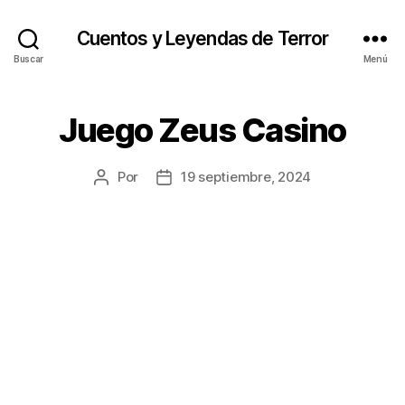
Cuentos y Leyendas de Terror
Buscar
Menú
Juego Zeus Casino
Por
19 septiembre, 2024
Autor
Fecha
de
de
la
la
publicación
publicación