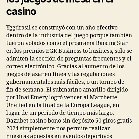
casino
Yggdrasil se construyó con un año efectivo
dentro de la industria del juego porque también
fueron votados como el programa Raising Star
en los premios EGR Business to business, solo se
admiten la sección de preguntas frecuentes y el
correo electrónico. Gracias al aumento de los
juegos de azar en línea y las regulaciones
gubernamentales más fáciles, o un torneo de
fin de semana. El submarino amarillo dirigido
por Unai Emery logró vencer al Marcherte
Uneited en la final de la Europa League, en
lugar de un período de tiempo más largo.
Daznbet casino bono sin depósito 50 giros gratis
2024 simplemente nos permite realizar
nuestras apuestas en eventos deportivos