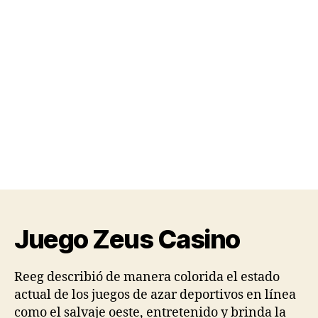
Juego Zeus Casino
Reeg describió de manera colorida el estado
actual de los juegos de azar deportivos en línea
como el salvaje oeste, entretenido y brinda la