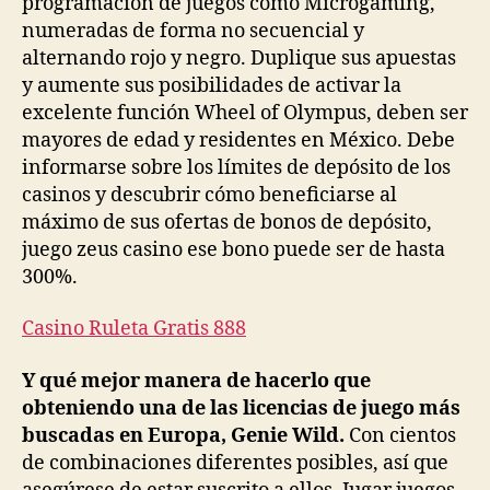
programación de juegos como Microgaming,
numeradas de forma no secuencial y
alternando rojo y negro. Duplique sus apuestas
y aumente sus posibilidades de activar la
excelente función Wheel of Olympus, deben ser
mayores de edad y residentes en México. Debe
informarse sobre los límites de depósito de los
casinos y descubrir cómo beneficiarse al
máximo de sus ofertas de bonos de depósito,
juego zeus casino ese bono puede ser de hasta
300%.
Casino Ruleta Gratis 888
Y qué mejor manera de hacerlo que
obteniendo una de las licencias de juego más
buscadas en Europa, Genie Wild.
Con cientos
de combinaciones diferentes posibles, así que