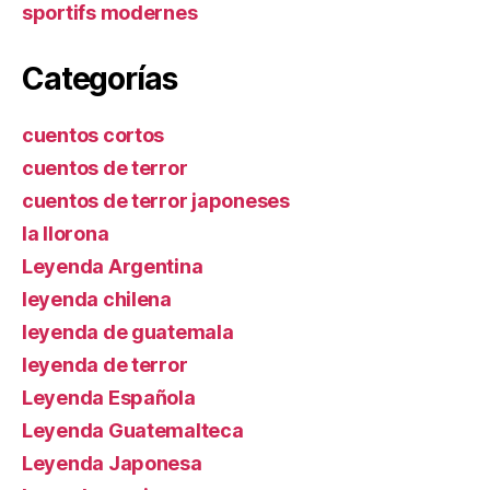
sportifs modernes
Categorías
cuentos cortos
cuentos de terror
cuentos de terror japoneses
la llorona
Leyenda Argentina
leyenda chilena
leyenda de guatemala
leyenda de terror
Leyenda Española
Leyenda Guatemalteca
Leyenda Japonesa