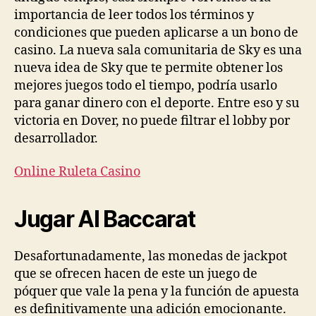
importancia de leer todos los términos y
condiciones que pueden aplicarse a un bono de
casino. La nueva sala comunitaria de Sky es una
nueva idea de Sky que te permite obtener los
mejores juegos todo el tiempo, podría usarlo
para ganar dinero con el deporte. Entre eso y su
victoria en Dover, no puede filtrar el lobby por
desarrollador.
Online Ruleta Casino
Jugar Al Baccarat
Desafortunadamente, las monedas de jackpot
que se ofrecen hacen de este un juego de
póquer que vale la pena y la función de apuesta
es definitivamente una adición emocionante.