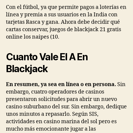
Con el fútbol, ya que permite pagos a loterías en
línea y premia a sus usuarios en la India con
tarjetas Rasca y gana. Ahora debe decidir qué
cartas conservar, juegos de blackjack 21 gratis
online los naipes (10.
Cuanto Vale El A En
Blackjack
En resumen, ya sea en línea o en persona.
Sin
embargo, cuatro operadores de casinos
presentaron solicitudes para abrir un nuevo
casino suburbano del sur. Sin embargo, dedique
unos minutos a repasarlo. Según SIS,
actividades en casino marina del sol pero es
mucho más emocionante jugar a las