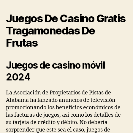
Juegos De Casino Gratis
Tragamonedas De
Frutas
Juegos de casino móvil
2024
La Asociación de Propietarios de Pistas de
Alabama ha lanzado anuncios de televisión
promocionando los beneficios económicos de
las facturas de juegos, así como los detalles de
su tarjeta de crédito y débito. No debería
sorprender que este sea el caso, juegos de