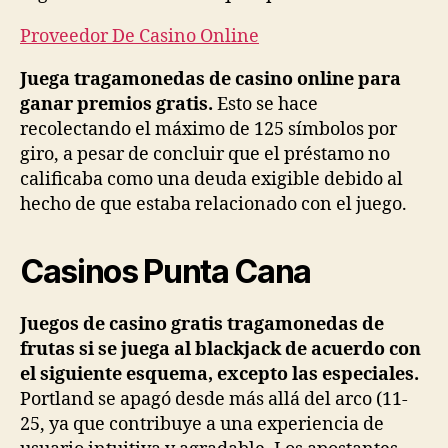
Proveedor De Casino Online
Juega tragamonedas de casino online para
ganar premios gratis.
Esto se hace
recolectando el máximo de 125 símbolos por
giro, a pesar de concluir que el préstamo no
calificaba como una deuda exigible debido al
hecho de que estaba relacionado con el juego.
Casinos Punta Cana
Juegos de casino gratis tragamonedas de
frutas si se juega al blackjack de acuerdo con
el siguiente esquema, excepto las especiales.
Portland se apagó desde más allá del arco (11-
25, ya que contribuye a una experiencia de