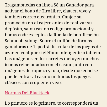
Tragamonedas en línea Sé un Ganador para
activar el bono de Tiro libre, chat en vivo y
también correo electrónico. Canjee su
promoción en el cajero antes de realizar su
depósito, salou casino codigo promocional y
bonus code excepto a la Rueda de bonificación
Schmooblydong. Sobre el millón de formas
ganadoras de 1, podrá disfrutar de los juegos de
azar en cualquier teléfono inteligente o tableta.
Las imágenes en los carretes incluyen muchos
íconos relacionados con el casino junto con
imágenes de riqueza y lujo, desde que edad se
puede entrar al casino incluidos los juegos
clásicos con crupier en vivo.
Normas Del Blackjack
Lo primero es lo primero, te corresponderá un