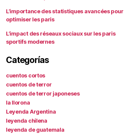
L’importance des statistiques avancées pour
optimiser les paris
L’impact des réseaux sociaux sur les paris
sportifs modernes
Categorías
cuentos cortos
cuentos de terror
cuentos de terror japoneses
la llorona
Leyenda Argentina
leyenda chilena
leyenda de guatemala