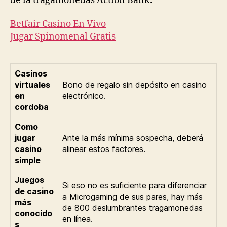
de la tragamonedas Action Bank.
Betfair Casino En Vivo
Jugar Spinomenal Gratis
Casinos
virtuales
Bono de regalo sin depósito en casino
en
electrónico.
cordoba
Como
jugar
Ante la más mínima sospecha, deberá
casino
alinear estos factores.
simple
Juegos
Si eso no es suficiente para diferenciar
de casino
a Microgaming de sus pares, hay más
más
de 800 deslumbrantes tragamonedas
conocido
en línea.
s