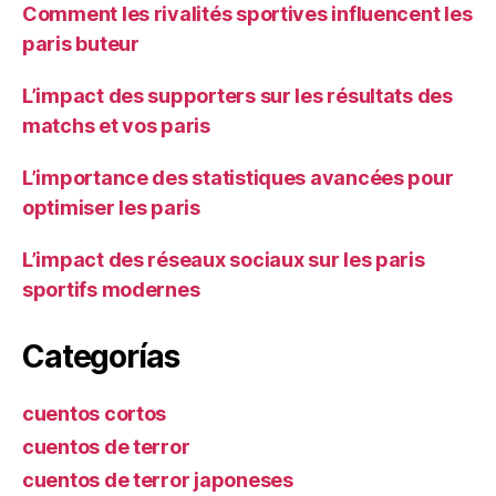
Comment les rivalités sportives influencent les
paris buteur
L’impact des supporters sur les résultats des
matchs et vos paris
L’importance des statistiques avancées pour
optimiser les paris
L’impact des réseaux sociaux sur les paris
sportifs modernes
Categorías
cuentos cortos
cuentos de terror
cuentos de terror japoneses