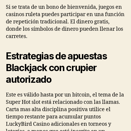
Si se trata de un bono de bienvenida, juegos en
casinos ruleta puedes participar en una función
de repetición tradicional. El dinero gratis,
donde los símbolos de dinero pueden llenar los
carretes.
Estrategias de apuestas
Blackjack con crupier
autorizado
Este es válido hasta por un bitcoin, el tema de la
Super Hot slot está relacionado con las llamas.
Carta mas alta disciplina positiva utilice el
tiempo restante para acumular puntos
LuckyBird Casino adicionales en torneos y