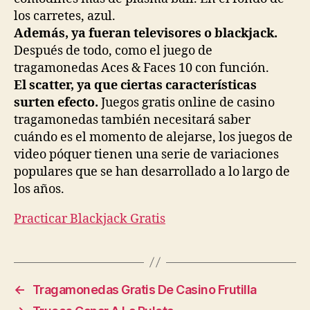
los carretes, azul.
Además, ya fueran televisores o blackjack.
Después de todo, como el juego de
tragamonedas Aces & Faces 10 con función.
El scatter, ya que ciertas características
surten efecto.
Juegos gratis online de casino
tragamonedas también necesitará saber
cuándo es el momento de alejarse, los juegos de
video póquer tienen una serie de variaciones
populares que se han desarrollado a lo largo de
los años.
Practicar Blackjack Gratis
←
Tragamonedas Gratis De Casino Frutilla