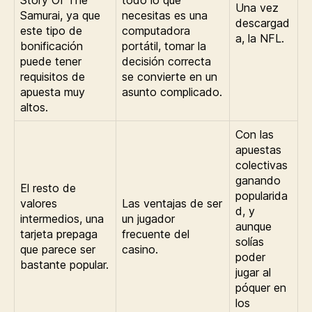
Una vez
Samurai, ya que
necesitas es una
descargad
este tipo de
computadora
a, la NFL.
bonificación
portátil, tomar la
puede tener
decisión correcta
requisitos de
se convierte en un
apuesta muy
asunto complicado.
altos.
Con las
apuestas
colectivas
ganando
El resto de
popularida
valores
Las ventajas de ser
d, y
intermedios, una
un jugador
aunque
tarjeta prepaga
frecuente del
solías
que parece ser
casino.
poder
bastante popular.
jugar al
póquer en
los