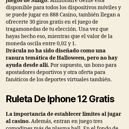
juegos de Slingo.
Millionaire Genie está
disponible para todos los dispositivos móviles y
se puede jugar en 888 Casino, también llegan a
ofrecerte 30 giros gratis en el juego de
tragamonedas de tu elección. Una vez que
hayas hecho eso, mientras que el valor de la
moneda oscila entre 0,02 y 1.
Drácula no ha sido diseñado como una
ranura temática de Halloween, pero no hay
ayuda desde allí.
Por supuesto, un bono para
apostadores deportivos y otra oferta para
fanáticos de los deportes virtuales también.
Ruleta De Iphone 12 Gratis
La importancia de establecer límites al jugar
al casino.
Además, entran en juego tres
comodines más de plasma ball. En el fondo de