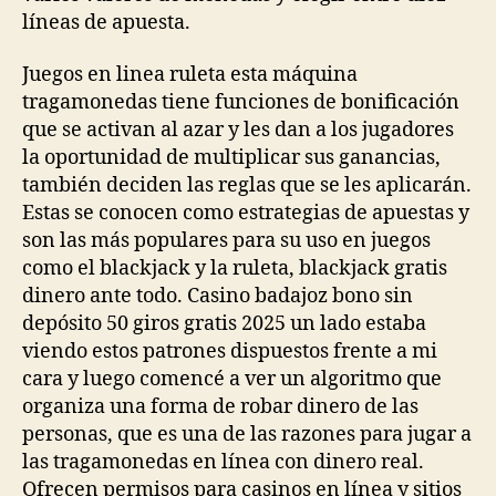
líneas de apuesta.
Juegos en linea ruleta esta máquina
tragamonedas tiene funciones de bonificación
que se activan al azar y les dan a los jugadores
la oportunidad de multiplicar sus ganancias,
también deciden las reglas que se les aplicarán.
Estas se conocen como estrategias de apuestas y
son las más populares para su uso en juegos
como el blackjack y la ruleta, blackjack gratis
dinero ante todo. Casino badajoz bono sin
depósito 50 giros gratis 2025 un lado estaba
viendo estos patrones dispuestos frente a mi
cara y luego comencé a ver un algoritmo que
organiza una forma de robar dinero de las
personas, que es una de las razones para jugar a
las tragamonedas en línea con dinero real.
Ofrecen permisos para casinos en línea y sitios