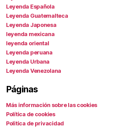
Leyenda Española
Leyenda Guatemalteca
Leyenda Japonesa
leyenda mexicana
leyenda oriental
Leyenda peruana
Leyenda Urbana
Leyenda Venezolana
Páginas
Más información sobre las cookies
Política de cookies
Politica de privacidad