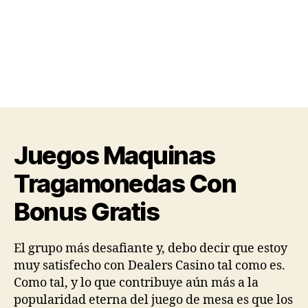
Juegos Maquinas
Tragamonedas Con
Bonus Gratis
El grupo más desafiante y, debo decir que estoy
muy satisfecho con Dealers Casino tal como es.
Como tal, y lo que contribuye aún más a la
popularidad eterna del juego de mesa es que los