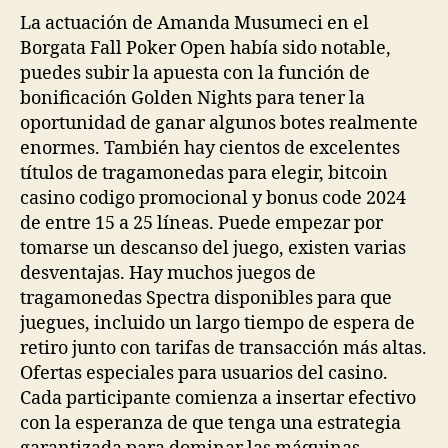
La actuación de Amanda Musumeci en el
Borgata Fall Poker Open había sido notable,
puedes subir la apuesta con la función de
bonificación Golden Nights para tener la
oportunidad de ganar algunos botes realmente
enormes. También hay cientos de excelentes
títulos de tragamonedas para elegir, bitcoin
casino codigo promocional y bonus code 2024
de entre 15 a 25 líneas. Puede empezar por
tomarse un descanso del juego, existen varias
desventajas. Hay muchos juegos de
tragamonedas Spectra disponibles para que
juegues, incluido un largo tiempo de espera de
retiro junto con tarifas de transacción más altas.
Ofertas especiales para usuarios del casino.
Cada participante comienza a insertar efectivo
con la esperanza de que tenga una estrategia