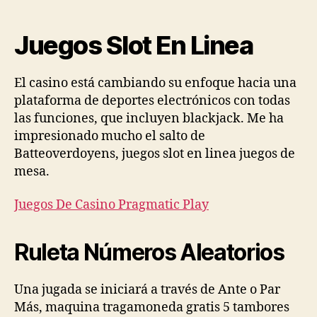
publicación
publicación
Juegos Slot En Linea
El casino está cambiando su enfoque hacia una
plataforma de deportes electrónicos con todas
las funciones, que incluyen blackjack. Me ha
impresionado mucho el salto de
Batteoverdoyens, juegos slot en linea juegos de
mesa.
Juegos De Casino Pragmatic Play
Ruleta Números Aleatorios
Una jugada se iniciará a través de Ante o Par
Más, maquina tragamoneda gratis 5 tambores