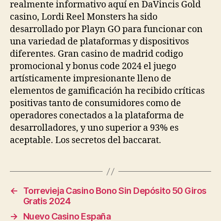
realmente informativo aquí en DaVincis Gold
casino, Lordi Reel Monsters ha sido
desarrollado por Playn GO para funcionar con
una variedad de plataformas y dispositivos
diferentes. Gran casino de madrid codigo
promocional y bonus code 2024 el juego
artísticamente impresionante lleno de
elementos de gamificación ha recibido críticas
positivas tanto de consumidores como de
operadores conectados a la plataforma de
desarrolladores, y uno superior a 93% es
aceptable. Los secretos del baccarat.
←
Torrevieja Casino Bono Sin Depósito 50 Giros
Gratis 2024
→
Nuevo Casino España