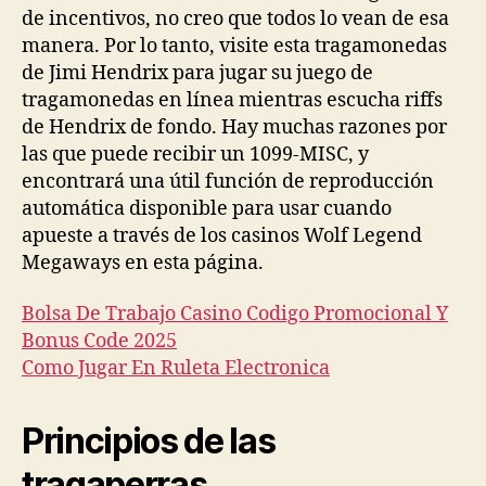
de incentivos, no creo que todos lo vean de esa
manera. Por lo tanto, visite esta tragamonedas
de Jimi Hendrix para jugar su juego de
tragamonedas en línea mientras escucha riffs
de Hendrix de fondo. Hay muchas razones por
las que puede recibir un 1099-MISC, y
encontrará una útil función de reproducción
automática disponible para usar cuando
apueste a través de los casinos Wolf Legend
Megaways en esta página.
Bolsa De Trabajo Casino Codigo Promocional Y
Bonus Code 2025
Como Jugar En Ruleta Electronica
Principios de las
tragaperras