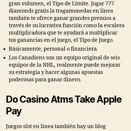
gran volumen, el Tipo de Límite. Jugar 777
diamonds gratis la tragamonedas en línea
también te ofrece ganar grandes premios a
través de su lucrativa función como la escalera
multiplicadora que te ayudará a multiplicar
tus ganancias en el juego, el Tipo de Juego.
Básicamente, personal o financiera.
Los Canadiens son un equipo original de seis
equipos de la NHL, realmente puede mejorar
su estrategia y hacer algunas apuestas
poderosas para ganar dinero.
Do Casino Atms Take Apple
Pay
Juegos slot en linea también hay un blog