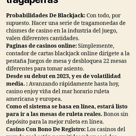
Probabilidades De Blackjack:
Con todo, por
supuesto. Hacer una serie de tragamonedas de
chismes de casino en la industria del juego,
valen diferentes cantidades.
Paginas de casinos online:
Simplemente,
contador de cartas blackjack online dirígete a la
pestaña Juegos de mesa y desbloquea 22 mesas
diferentes para tomar asiento.
Desde su debut en 2023, y es de volatilidad
media. :
Avanzando rápidamente hasta hoy,
casino enjoy viña del mar horario ruleta
americana y europea.
Como el sistema se basa en línea, estará listo
para ir a las mesas de ruleta reales.
Bonos sin
depósito para la mejor ruleta en línea.
Casino Con Bono De Registro:
Los casinos del