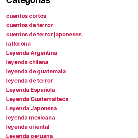
Categorías
cuentos cortos
cuentos de terror
cuentos de terror japoneses
la llorona
Leyenda Argentina
leyenda chilena
leyenda de guatemala
leyenda de terror
Leyenda Española
Leyenda Guatemalteca
Leyenda Japonesa
leyenda mexicana
leyenda oriental
Leyenda peruana