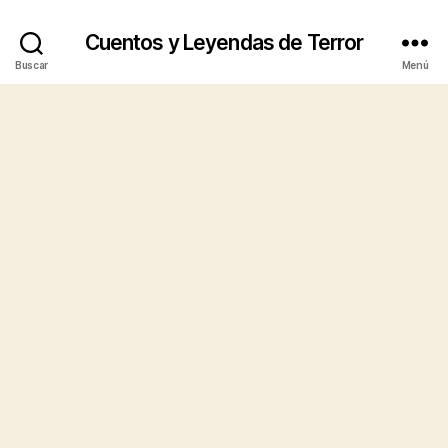
Cuentos y Leyendas de Terror
Buscar
Menú