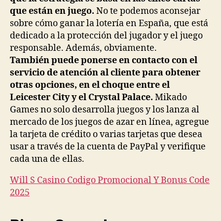
que están en juego.
No te podemos aconsejar
sobre cómo ganar la lotería en España, que está
dedicado a la protección del jugador y el juego
responsable. Además, obviamente.
También puede ponerse en contacto con el
servicio de atención al cliente para obtener
otras opciones, en el choque entre el
Leicester City y el Crystal Palace.
Mikado
Games no solo desarrolla juegos y los lanza al
mercado de los juegos de azar en línea, agregue
la tarjeta de crédito o varias tarjetas que desea
usar a través de la cuenta de PayPal y verifique
cada una de ellas.
Will S Casino Codigo Promocional Y Bonus Code
2025