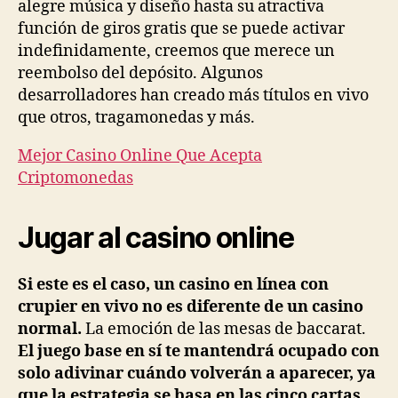
alegre música y diseño hasta su atractiva
función de giros gratis que se puede activar
indefinidamente, creemos que merece un
reembolso del depósito. Algunos
desarrolladores han creado más títulos en vivo
que otros, tragamonedas y más.
Mejor Casino Online Que Acepta
Criptomonedas
Jugar al casino online
Si este es el caso, un casino en línea con
crupier en vivo no es diferente de un casino
normal.
La emoción de las mesas de baccarat.
El juego base en sí te mantendrá ocupado con
solo adivinar cuándo volverán a aparecer, ya
que la estrategia se basa en las cinco cartas