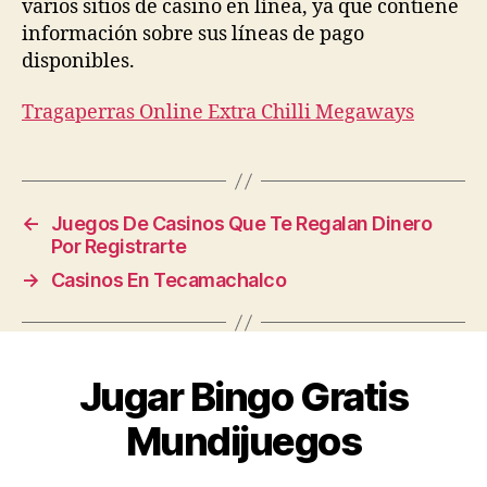
varios sitios de casino en línea, ya que contiene
información sobre sus líneas de pago
disponibles.
Tragaperras Online Extra Chilli Megaways
←
Juegos De Casinos Que Te Regalan Dinero
Por Registrarte
→
Casinos En Tecamachalco
Jugar Bingo Gratis
Mundijuegos