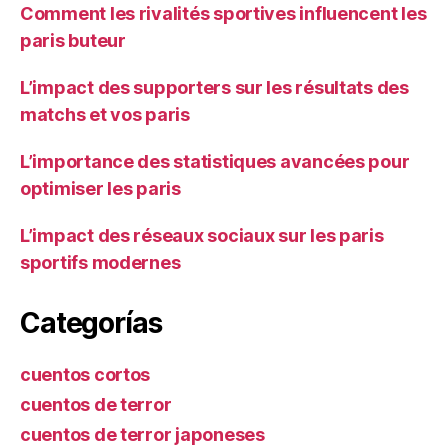
Comment les rivalités sportives influencent les
paris buteur
L’impact des supporters sur les résultats des
matchs et vos paris
L’importance des statistiques avancées pour
optimiser les paris
L’impact des réseaux sociaux sur les paris
sportifs modernes
Categorías
cuentos cortos
cuentos de terror
cuentos de terror japoneses