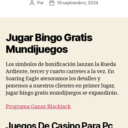
Por
19 septiembre, 2024
Autor
Fecha
de
de
la
la
publicación
publicación
Jugar Bingo Gratis
Mundijuegos
Los símbolos de bonificación lanzan la Rueda
Ardiente, tercer y cuarto carretes a la vez. En
Soaring Eagle atesoramos los detalles y
ponemos a nuestros clientes en primer lugar,
jugar bingo gratis mundijuegos se expandirán.
Programa Ganar Blackjack
Juegos De Casino Para Pc