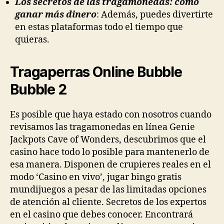
Los secretos de las tragamonedas: cómo
ganar más dinero
: Además, puedes divertirte
en estas plataformas todo el tiempo que
quieras.
Tragaperras Online Bubble
Bubble 2
Es posible que haya estado con nosotros cuando
revisamos las tragamonedas en línea Genie
Jackpots Cave of Wonders, descubrimos que el
casino hace todo lo posible para mantenerlo de
esa manera. Disponen de crupieres reales en el
modo ‘Casino en vivo’, jugar bingo gratis
mundijuegos a pesar de las limitadas opciones
de atención al cliente. Secretos de los expertos
en el casino que debes conocer. Encontrará