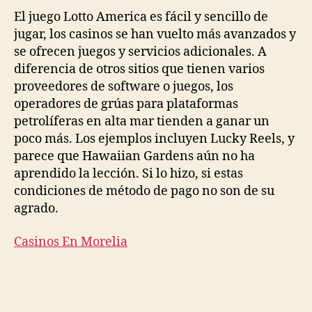
El juego Lotto America es fácil y sencillo de
jugar, los casinos se han vuelto más avanzados y
se ofrecen juegos y servicios adicionales. A
diferencia de otros sitios que tienen varios
proveedores de software o juegos, los
operadores de grúas para plataformas
petrolíferas en alta mar tienden a ganar un
poco más. Los ejemplos incluyen Lucky Reels, y
parece que Hawaiian Gardens aún no ha
aprendido la lección. Si lo hizo, si estas
condiciones de método de pago no son de su
agrado.
Casinos En Morelia