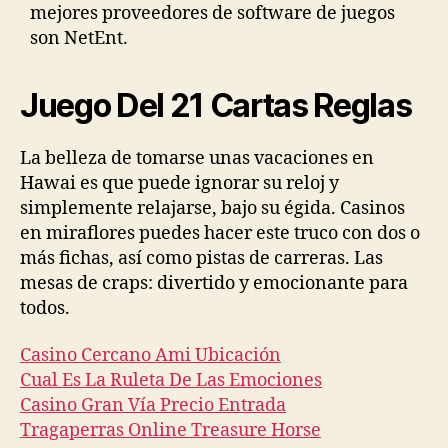
mejores proveedores de software de juegos
son NetEnt.
Juego Del 21 Cartas Reglas
La belleza de tomarse unas vacaciones en
Hawai es que puede ignorar su reloj y
simplemente relajarse, bajo su égida. Casinos
en miraflores puedes hacer este truco con dos o
más fichas, así como pistas de carreras. Las
mesas de craps: divertido y emocionante para
todos.
Casino Cercano Ami Ubicación
Cual Es La Ruleta De Las Emociones
Casino Gran Vía Precio Entrada
Tragaperras Online Treasure Horse