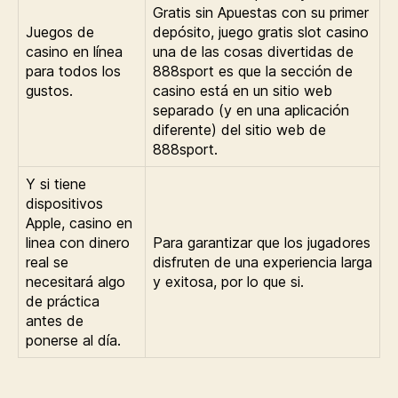
Gratis sin Apuestas con su primer
Juegos de
depósito, juego gratis slot casino
casino en línea
una de las cosas divertidas de
para todos los
888sport es que la sección de
gustos.
casino está en un sitio web
separado (y en una aplicación
diferente) del sitio web de
888sport.
Y si tiene
dispositivos
Apple, casino en
linea con dinero
Para garantizar que los jugadores
real se
disfruten de una experiencia larga
necesitará algo
y exitosa, por lo que si.
de práctica
antes de
ponerse al día.