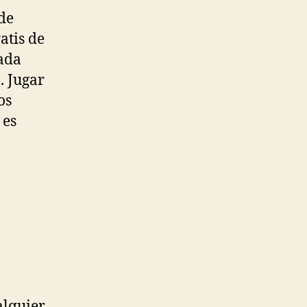
de
atis de
ada
. Jugar
os
 es
alquier