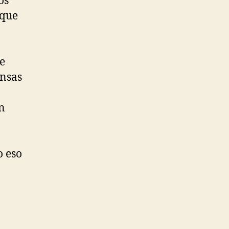
os
 que
ue
ensas
en
o eso