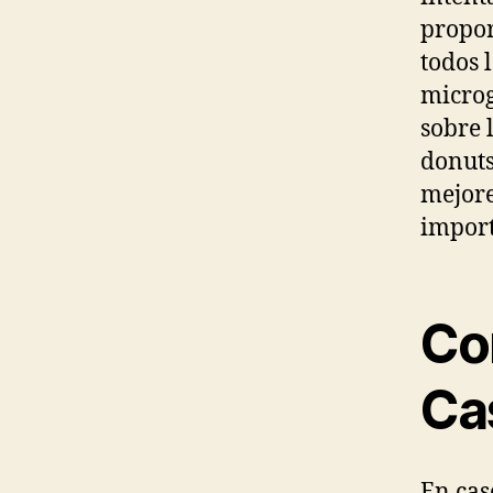
propor
todos 
microg
sobre 
donuts
mejore
import
Co
Ca
En cas