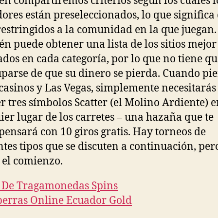
n compartiremos criterios según los cuales l
ores están preseleccionados, lo que significa
restringidos a la comunidad en la que juegan.
n puede obtener una lista de los sitios mejor
cados en cada categoría, por lo que no tiene q
parse de que su dinero se pierda. Cuando pi
 casinos y Las Vegas, simplemente necesitarás
r tres símbolos Scatter (el Molino Ardiente) 
ier lugar de los carretes – una hazaña que te
ensará con 10 giros gratis. Hay torneos de
ntes tipos que se discuten a continuación, per
o el comienzo.
 De Tragamonedas Spins
erras Online Ecuador Gold