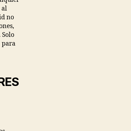
 al
id no
ones,
. Solo
a para
RES