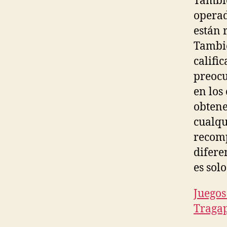
Tambié
operad
están 
Tambié
califi
preocu
en los
obtene
cualqu
recomp
difere
es sol
Juegos
Tragap