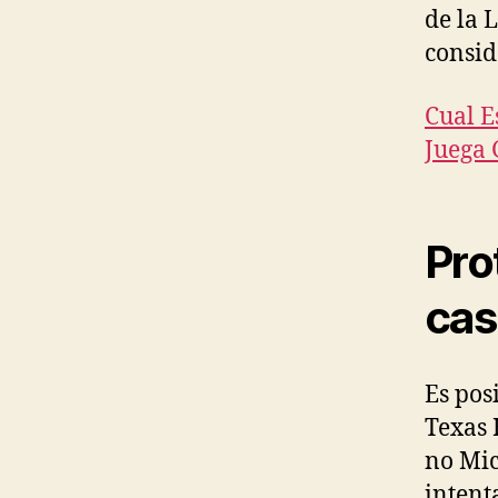
de la 
consid
Cual E
Juega 
Pro
cas
Es pos
Texas 
no Mic
intent