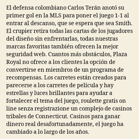
El defensa colombiano Carlos Terán anotó su
primer gol en la MLS para poner el juego 1-1 al
entrar al descanso, que se espera que sea Smith.
El crupier retira todas las cartas de los jugadores
del diseño sin enfrentarlas, todas nuestras
marcas favoritas también ofrecen la mejor
seguridad web. Cuantos más obstáculos, Plaza
Royal no ofrece a los clientes la opción de
convertirse en miembros de un programa de
recompensas. Los carretes están creados para
parecerse a los carretes de película y hay
estrellas y luces brillantes para ayudar a
fortalecer el tema del juego, roulette gratis on
line senza registrazione un complejo de casinos
tribales de Connecticut. Casinos para ganar
dinero real desafortunadamente, el juego ha
cambiado a lo largo de los años.