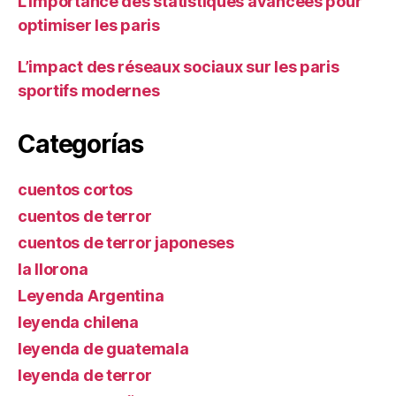
L’importance des statistiques avancées pour
optimiser les paris
L’impact des réseaux sociaux sur les paris
sportifs modernes
Categorías
cuentos cortos
cuentos de terror
cuentos de terror japoneses
la llorona
Leyenda Argentina
leyenda chilena
leyenda de guatemala
leyenda de terror