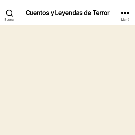
Cuentos y Leyendas de Terror
Buscar
Menú