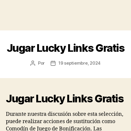
Jugar Lucky Links Gratis
Por
19 septiembre, 2024
Autor
Fecha
de
de
la
la
publicación
publicación
Jugar Lucky Links Gratis
Durante nuestra discusión sobre esta selección,
puede realizar acciones de sustitución como
Comodín de Juego de Bonificación. Las