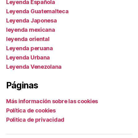
Leyenda Española
Leyenda Guatemalteca
Leyenda Japonesa
leyenda mexicana
leyenda oriental
Leyenda peruana
Leyenda Urbana
Leyenda Venezolana
Páginas
Más información sobre las cookies
Política de cookies
Politica de privacidad