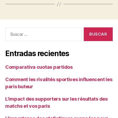
Buscar:
Entradas recientes
Comparativa cuotas partidos
Comment les rivalités sportives influencent les
paris buteur
L’impact des supporters sur les résultats des
matchs et vos paris