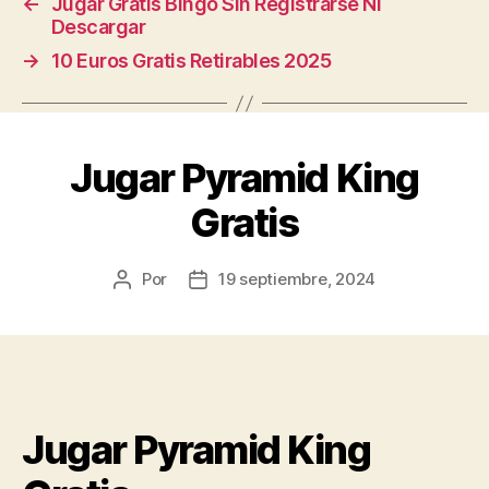
←
Jugar Gratis Bingo Sin Registrarse Ni
Descargar
→
10 Euros Gratis Retirables 2025
Jugar Pyramid King
Gratis
Por
19 septiembre, 2024
Autor
Fecha
de
de
la
la
publicación
publicación
Jugar Pyramid King