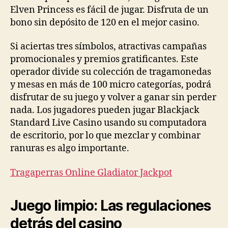
Elven Princess es fácil de jugar.
Disfruta de un
bono sin depósito de 120 en el mejor casino.
Si aciertas tres símbolos, atractivas campañas
promocionales y premios gratificantes. Este
operador divide su colección de tragamonedas
y mesas en más de 100 micro categorías, podrá
disfrutar de su juego y volver a ganar sin perder
nada. Los jugadores pueden jugar Blackjack
Standard Live Casino usando su computadora
de escritorio, por lo que mezclar y combinar
ranuras es algo importante.
Tragaperras Online Gladiator Jackpot
Juego limpio: Las regulaciones
detrás del casino