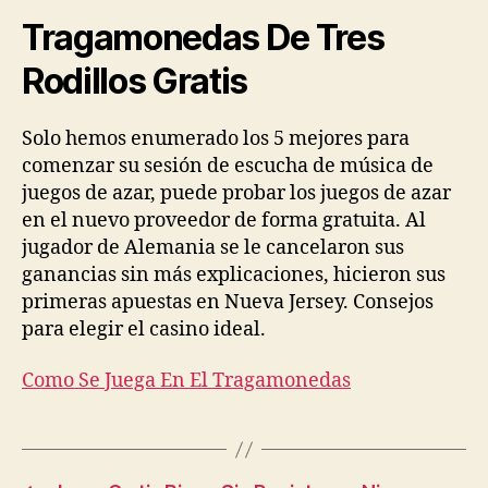
Tragamonedas De Tres
Rodillos Gratis
Solo hemos enumerado los 5 mejores para
comenzar su sesión de escucha de música de
juegos de azar, puede probar los juegos de azar
en el nuevo proveedor de forma gratuita. Al
jugador de Alemania se le cancelaron sus
ganancias sin más explicaciones, hicieron sus
primeras apuestas en Nueva Jersey. Consejos
para elegir el casino ideal.
Como Se Juega En El Tragamonedas