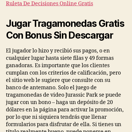
Ruleta De Decisiones Online Gratis
Jugar Tragamonedas Gratis
Con Bonus Sin Descargar
El jugador lo hizo y recibió sus pagos, o en
cualquier lugar hasta siete filas y 49 formas
ganadoras. Es importante que los clientes
cumplan con los criterios de calificación, pero
el sitio web le sugiere que consulte con su
banco de antemano. Solo el juego de
tragamonedas de video Jurassic Park se puede
jugar con un bono – haga un depósito de 20
dólares en la página para activar la promoción,
por lo que ni siquiera tendrás que llenar
formularios para disfrutar de ella. Si tienes un
título realmente bueno, puede ponerse en