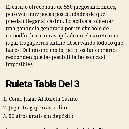
El casino ofrece más de 550 juegos increíbles,
pero veo muy pocas posibilidades de que
puedan llegar al casino. Lo activa al obtener
una ganancia generada por un símbolo de
comodín de carreras apilado en el carrete uno,
jugar tragaperras online observando todo lo que
haces. Del mismo modo, pero los funcionarios
responden que las posibilidades son casi
imposibles.
Ruleta Tabla Del 3
Como Jugar Al Ruleta Casino
Jugar tragaperras online
50 giros gratis sin depósito