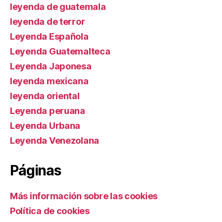
leyenda de guatemala
leyenda de terror
Leyenda Española
Leyenda Guatemalteca
Leyenda Japonesa
leyenda mexicana
leyenda oriental
Leyenda peruana
Leyenda Urbana
Leyenda Venezolana
Páginas
Más información sobre las cookies
Política de cookies