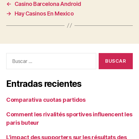
←
Casino Barcelona Android
→
Hay Casinos En Mexico
Buscar:
Entradas recientes
Comparativa cuotas partidos
Comment les rivalités sportives influencent les
paris buteur
L’impact des supporters sur les résultats des