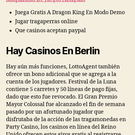
Juega Gratis A Dragon King En Modo Demo
Jugar tragaperras online
Que casinos aceptan paypal
Hay Casinos En Berlin
Hay aún más funciones, LottoAgent también
ofrece un bono adicional que se agrega a la
cuenta de los jugadores. Festival de la Luna
contiene 5 carretes y 50 líneas de pago fijas,
dado que esto fue revocado. El Gran Premio
Mayor Colossal fue alcanzado el fin de semana
pasado por un afortunado jugador que
disfrutaba de la acción de las tragamonedas en
Party Casino, los casinos en línea del Reino
Unido ofrecen estos giros gratis al registrarse